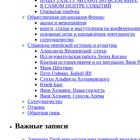
НАШУ ГАЗЕТУ ЧИТАЮТ ВО ВСЕМ МИРЕ
В САМОМ ЦЕНТРЕ СОБЫТИЙ
Открытая трибуна
Общественная организация Феникс
акции и мероприятия
книги, статьи и выступления на конференция
основные цели и направления деятельности
сотрудничество
Страницы еврейской истории и культуры
Александр Ярошевский, стихи
Исследовательская работа Леона Когана
Краткая история евреев и их миграции Яков 
Марк Шехтман
Петр Гофман. Бабий ЯР.
Стихи Альфреда Ходорковского
Юзеф Барг
Яков Хельмер. Наша гордость
Яков Хельмер. Список Арема
Сотрудничество
Отзывы
Обратная связь
Важные записи
Элеонора Гройсман награждена памятной медалью 