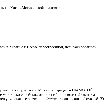
ины» в Киево-Могилянской академии.
рвой в Украине и Союзе перестроечной, неангажированной
т-группы "Хор Турецкого" Михаила Турецкого ГРАМОТОЙ
 украинско-еврейских отношений, и в связи с 20-летним
eniyax-net-antisemitizma http://www.groisman.com.ua/novosti/8139