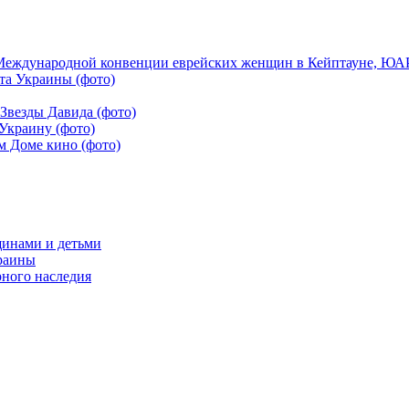
Международной конвенции еврейских женщин в Кейптауне, ЮАР,
та Украины (фото)
Звезды Давида (фото)
Украину (фото)
м Доме кино (фото)
щинами и детьми
краины
рного наследия