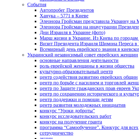
События
Автопробег Президентов
Ханука – 5771 в Киеве
Элеонора Гройсман представила Украину на 
Элеонора Гройсман на инаугурации Президен
Дни Израиля в Украине (фото)
Марш жизни в Украине. Из Киева по городам 
Визит Президента Израиля Шимона Переса в 
Всемирный день еврейского знания в киевско
Украинский независимый совет еврейских женщин
основные направления деятельности
роль еврейской женщины в жизни общества
культурно-образовательный центр
центр содействия развитию еврейских общин
центр по борьбе с насилием и торговлей жен
центр по Защите гражданских прав евреев У
центр по сохранению исторического и культу
центр поддержки и помощи детям
центр развития молодежных инициатив
конкурс “Уроки доброты”
конкурс исследовательских работ
конкурс на получение гранта
программа “Самообучение”. Конкурс для всех
сотрудничество
акции