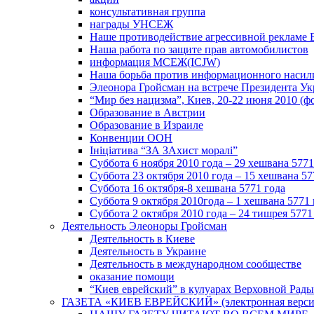
консультативная группа
награды УНСЕЖ
Наше противодействие агрессивной рекламе 
Наша работа по защите прав автомобилистов
информация МСЕЖ(ICJW)
Наша борьба против информационного насил
Элеонора Гройсман на встрече Президента У
“Мир без нацизма”, Киев, 20-22 июня 2010 (ф
Образование в Австрии
Образование в Израиле
Конвенции ООН
Ініціатива “ЗА ЗАхист моралі”
Суббота 6 ноября 2010 года – 29 хешвана 5771
Суббота 23 октября 2010 года – 15 хешвана 57
Суббота 16 октября-8 хешвана 5771 года
Суббота 9 октября 2010года – 1 хешвана 5771 
Суббота 2 октября 2010 года – 24 тишрея 5771
Деятельность Элеоноры Гройсман
Деятельность в Киеве
Деятельность в Украине
Деятельность в международном сообществе
оказание помощи
“Киев еврейский” в кулуарах Верховной Рады
ГАЗЕТА «КИЕВ ЕВРЕЙСКИЙ» (электронная версия 