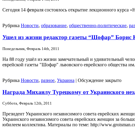
Сегодня 14 февраля состоялось открытие лекционного курса «
Рубрика
Новости
,
образование
,
общественно-политические
,
ра
Ушел из жизни редактор газеты “Шофар” Борис 
Понедельник, Февраль 14th, 2011
На 88 году ушёл из жизни замечательный и удивительный чело
еврейской газеты "Шофар" львовского еврейского общества им
Рубрика
Новости
,
разное
,
Украина
|
Обсуждение закрыто
Награда Михаилу Турецкому от Украинского нез
Суббота, Февраль 12th, 2011
Президент Украинского независимого совета еврейских женщ
Украинского независимого совета еврейских женщин за большо
юбилеем коллектива. Материалы по теме: http://www.groisman.com.u