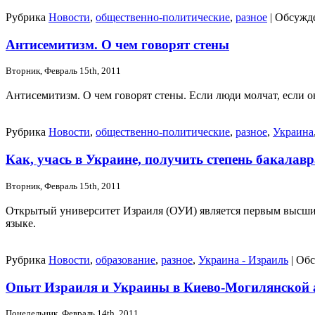
Рубрика
Новости
,
общественно-политические
,
разное
|
Обсужде
Антисемитизм. О чем говорят стены
Вторник, Февраль 15th, 2011
Антисемитизм. О чем говорят стены. Если люди молчат, если о
Рубрика
Новости
,
общественно-политические
,
разное
,
Украина
Как, учась в Украине, получить степень бакалав
Вторник, Февраль 15th, 2011
Открытый университет Израиля (ОУИ) является первым высшим
языке.
Рубрика
Новости
,
образование
,
разное
,
Украина - Израиль
|
Обс
Опыт Израиля и Украины в Киево-Могилянской 
Понедельник, Февраль 14th, 2011