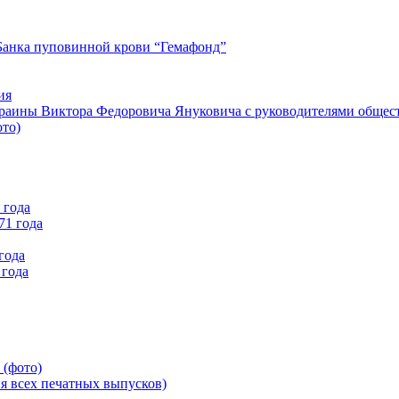
Банка пуповинной крови “Гемафонд”
ия
краины Виктора Федоровича Януковича с руководителями общес
ото)
 года
71 года
года
 года
 (фото)
всех печатных выпусков)