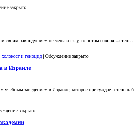
ние закрыто
ни своим равнодушием не мешают злу, то потом говорят...стены.
,
холокост и геноцид
|
Обсуждение закрыто
ра в Израиле
 учебным заведением в Израиле, которое присуждает степень б
уждение закрыто
академии