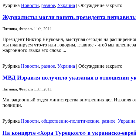
Рубрика
Новости
,
разное
,
Украина
|
Обсуждение закрыто
Журналисты могли понять президента неправиль
Пятница, Февраль 11th, 2011
Президент Виктор Янукович, выступая сегодня на расширенном
мы планируем что-то или говорим, главное - чтоб мы шлеппера
жаргонного языка это слово ...
Рубрика
Новости
,
разное
,
Украина
|
Обсуждение закрыто
МВД Израиля получило указания в отношении ук
Пятница, Февраль 11th, 2011
Миграционный отдел министерства внутренних дел Израиля от
полиции.
Рубрика
Новости
,
общественно-политические
,
разное
,
Украина
На концерте «Хора Турецкого» в украинско-евре