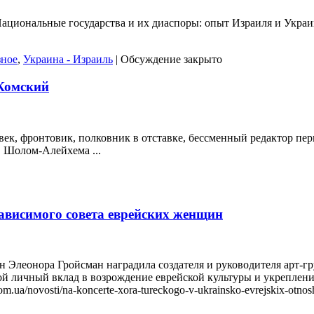
Национальные государства и их диаспоры: опыт Израиля и Укра
зное
,
Украина - Израиль
|
Обсуждение закрыто
Комский
век, фронтовик, полковник в отставке, бессменный редактор пе
. Шолом-Алейхема ...
ависимого совета еврейских женщин
ин Элеонора Гройсман наградила создателя и руководителя ар
й личный вклад в возрождение еврейской культуры и укрепление
a/novosti/na-koncerte-xora-tureckogo-v-ukrainsko-evrejskix-otnosh