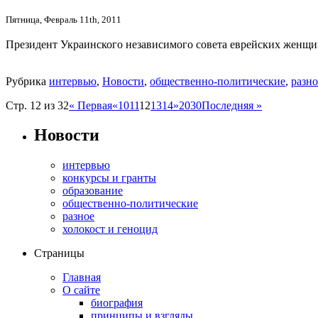
Пятница, Февраль 11th, 2011
Президент Украинского независимого совета еврейских женщи
Рубрика
интервью
,
Новости
,
общественно-политические
,
разно
Стр. 12 из 32
« Первая
«
10
11
12
13
14
»
20
30
Последняя »
Новости
интервью
конкурсы и гранты
образование
общественно-политические
разное
холокост и геноцид
Страницы
Главная
О сайте
биография
принципы и взгляды