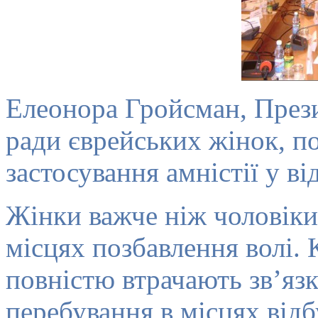
Елеонора Гройсман, Прези
ради єврейських жінок, п
застосування амністії у в
Жінки важче ніж чоловік
місцях позбавлення волі. 
повністю втрачають зв’язк
перебування в місцях від