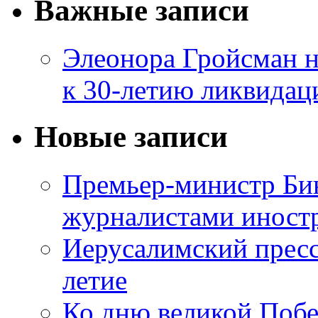
Важные записи
Элеонора Гройсман 
к 30-летию ликвидац
Новые записи
Премьер-министр Бин
журналистами инос
Иерусалимский пресс
летие
Ко дню великой Побе