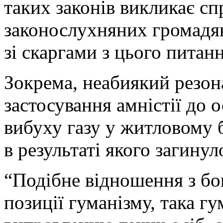
таких законів викликає с
законослухняних громадян
зі скаргами з цього питанн
Зокрема, неабиякий резон
застосування амністії до о
вибуху газу у житловому 
в результаті якого загинул
“Подібне відношення з бо
позиції гуманізму, така г