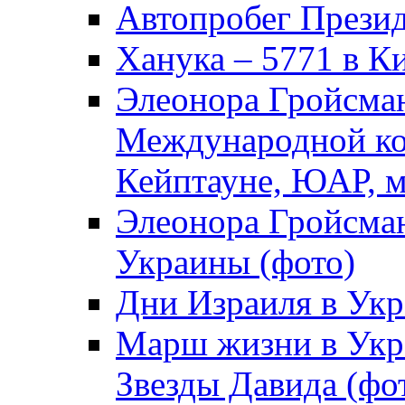
Автопробег Прези
Ханука – 5771 в К
Элеонора Гройсман
Международной ко
Кейптауне, ЮАР, м
Элеонора Гройсман
Украины (фото)
Дни Израиля в Укр
Марш жизни в Укра
Звезды Давида (фо