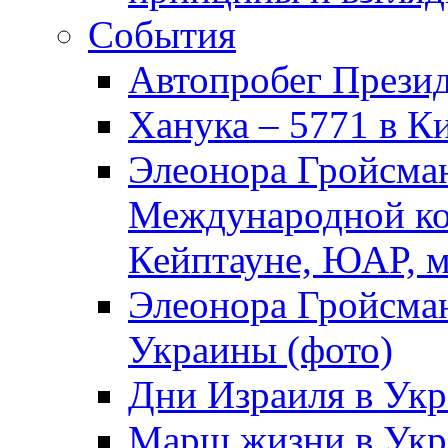
События
Автопробег Прези
Ханука – 5771 в К
Элеонора Гройсман
Международной ко
Кейптауне, ЮАР, м
Элеонора Гройсман
Украины (фото)
Дни Израиля в Укр
Марш жизни в Укра