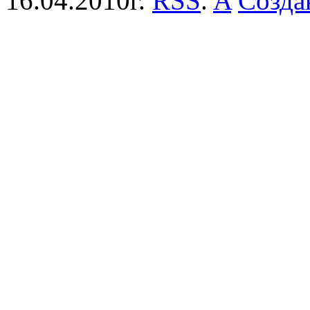
16.04.2010г.
RSS
.
A
Созда