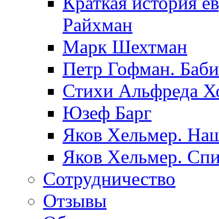
Краткая история е
Райхман
Марк Шехтман
Петр Гофман. Баби
Стихи Альфреда Х
Юзеф Барг
Яков Хельмер. Наш
Яков Хельмер. Сп
Сотрудничество
Отзывы