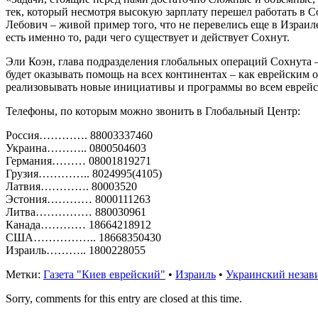
тек, который несмотря высокую зарплату перешел работать в С
Лебович – живой пример того, что не перевелись еще в Израиле
есть именно то, ради чего существует и действует Сохнут.
Эли Коэн, глава подразделения глобальных операций Сохнута 
будет оказывать помощь на всех континентах – как еврейским 
реализовывать новые инициативы и программы во всем еврейс
Телефоны, по которым можно звонить в Глобальный Центр:
Россия…………. 88003337460
Украина……….. 0800504603
Германия……… 08001819271
Грузия………….. 8024995(4105)
Латвия…………. 80003520
Эстония………… 8000111263
Литва…………… 880030961
Канада………… 18664218912
США…………….. 18668350430
Израиль……….. 1800228055
Метки:
Газета "Киев еврейский"
•
Израиль
•
Украинский незав
Sorry, comments for this entry are closed at this time.