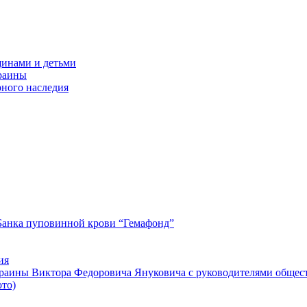
щинами и детьми
краины
рного наследия
Банка пуповинной крови “Гемафонд”
ия
краины Виктора Федоровича Януковича с руководителями общес
ото)