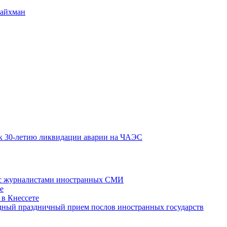
Райхман
к 30-летию ликвидации аварии на ЧАЭС
 с журналистами иностранных СМИ
е
 в Кнессете
одный праздничный прием послов иностранных государств