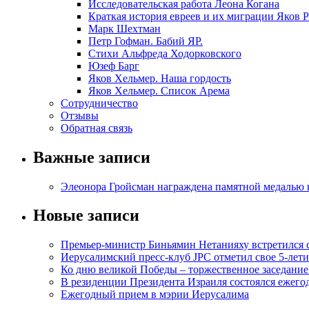
Исследовательская работа Леона Когана
Краткая история евреев и их миграции Яков 
Марк Шехтман
Петр Гофман. Бабий ЯР.
Стихи Альфреда Ходорковского
Юзеф Барг
Яков Хельмер. Наша гордость
Яков Хельмер. Список Арема
Сотрудничество
Отзывы
Обратная связь
Важные записи
Элеонора Гройсман награждена памятной медалью 
Новые записи
Премьер-министр Биньямин Нетанияху встретился
Иерусалимский пресс-клуб JPC отметил свое 5-лети
Ко дню великой Победы – торжественное заседание
В резиденции Президента Израиля состоялся ежег
Ежегодный прием в мэрии Иерусалима