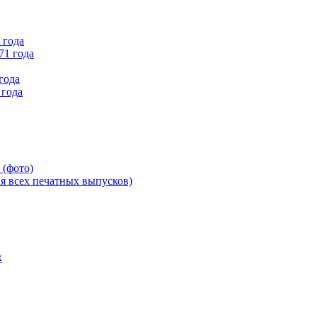
 года
71 года
года
 года
 (фото)
всех печатных выпусков)
х