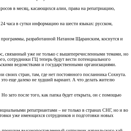
просов в месяц, касающихся алии, права на репатриацию,
24 часа в сутки информацию на шести языках: русском,
й программы, разработанной Натаном Щаранским, коснутся и
ос, связанный уже не только с вышеперечисленными темами, но
ого, сотрудники ГЦ теперь будут вести потенциального
ильскими ведомствами и государственными организациями.
 своих стран, там, где нет постоянного посланника Сохнута.
 это еще далеко не худший вариант. А что делать жителю
Но зато после того, как папка будет открыта, он с помощью
нциальными репатриантами – не только в странах СНГ, но и во
готовки уже имеющихся сотрудников и подготовки новых
 в прошлом высокопоставленный сотрудник израильского хай-