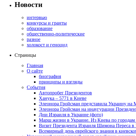
Новости
интервью
конкурсы и гранты
образование
общественно-политические
разное
холокост и геноцид
Страницы
Главная
О сайте
биография
принципы и взгляды
События
Автопробег Президентов
Ханука – 5771 в Киеве
Элеонора Гройсман представила Украину на 
Элеонора Гройсман на инаугурации Президен
Дни Израиля в Украине (фото)
Марш жизни в Украине. Из Киева по городам 
Визит Президента Израиля Шимона Переса в 
Всемирный день еврейского знания в киевско