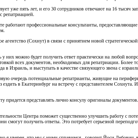
ет уже пять лет, и его 30 сотрудников отвечают на 16 тысяч за
 с репатриацией.
ате работают профессиональные консультанты, предоставляющие 
ом.
е агентство (Сохнут) в связи с принятием новой стратегическо
ь у них можно будет получить ответ практически на любой вопр
отовкой всех документов, необходимых для репатриации. Более т
да в Израиль, и выступать в качестве связующего звена с изра
вую очередь потенциальные репатрианты, живущие на периферии
 ездить в Екатеринбург на встречу с представителем Сохнута. И
у придется представлять лично консулу оригиналы документов. 
тельности Центра поможет существенно улучшить работу с поте
 они смогут получить ответы. Это потребует серьезной перепод
но я уверен, что мы с ними справимся,- говорит Йоси Лебович,