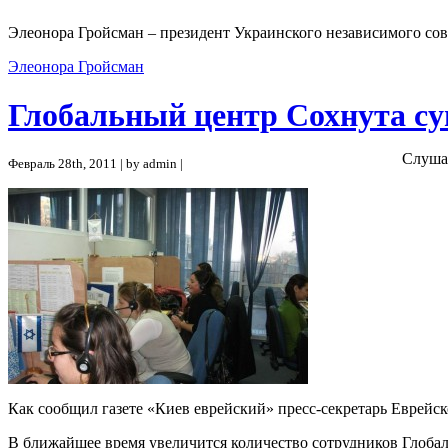
Элеонора Гройсман – президент Украинского независимого сов
Элеонора Гройсман
Глобальный центр Сохнута с
Слуша
Февраль 28th, 2011 | by admin |
Как сообщил газете «Киев еврейский» пресс-секретарь Еврейс
В ближайшее время увеличится количество сотрудников Глобал