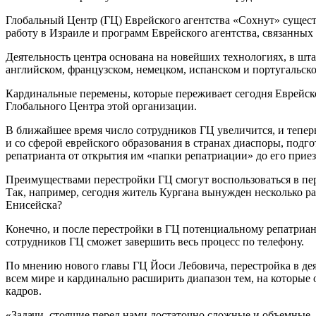
Глобальный Центр (ГЦ) Еврейского агентства «Сохнут» существу
работу в Израиле и программ Еврейского агентства, связанных
Деятельность центра основана на новейших технологиях, в шт
английском, французском, немецком, испанском и португальск
Кардинальные перемены, которые переживает сегодня Еврейско
Глобального Центра этой организации.
В ближайшее время число сотрудников ГЦ увеличится, и тепер
и со сферой еврейского образования в странах диаспоры, подг
репатрианта от открытия им «папки репатриации» до его приез
Преимуществами перестройки ГЦ смогут воспользоваться в пер
Так, например, сегодня житель Кургана вынужден несколько раз
Енисейска?
Конечно, и после перестройки в ГЦ потенциальному репатриант
сотрудников ГЦ сможет завершить весь процесс по телефону.
По мнению нового главы ГЦ Йоси Лебовича, перестройка в дея
всем мире и кардинально расширить диапазон тем, на которые
кадров.
«Задачи, стоящие перед нами достаточно сложные и объемные, 