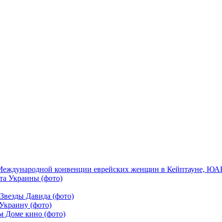
Международной конвенции еврейских женщин в Кейптауне, ЮАР,
та Украины (фото)
Звезды Давида (фото)
Украину (фото)
м Доме кино (фото)