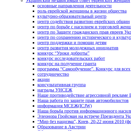
Украинский независимый совет еврейских женщин
основные направления деятельности
роль еврейской женщины в жизни общества
культурно-образовательный центр
центр содействия развитию еврейских общин
центр по борьбе с насилием и торговлей жен
центр по Защите гражданских прав евреев У
центр по сохранению исторического и культу
центр поддержки и помощи детям
центр развития молодежных инициатив
конкурс “Уроки доброты”
конкурс исследовательских работ
конкурс на получение гранта
программа “Самообучение”. Конкурс для всех
сотрудничество
акции
консультативная группа
награды УНСЕЖ
Наше противодействие агрессивной рекламе 
Наша работа по защите прав автомобилистов
информация МСЕЖ(ICJW)
Наша борьба против информационного насил
Элеонора Гройсман на встрече Президента У
“Мир без нацизма”, Киев, 20-22 июня 2010 (ф
Образование в Австрии