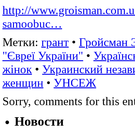
http://www.groisman.com.
samoobuc…
Метки:
грант
•
Гройсман 
"Євреї України"
•
Українс
жінок
•
Украинский незав
женщин
•
УНСЕЖ
Sorry, comments for this ent
Новости