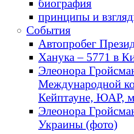
биография
принципы и взгля
События
Автопробег Прези
Ханука – 5771 в К
Элеонора Гройсман
Международной ко
Кейптауне, ЮАР, м
Элеонора Гройсман
Украины (фото)