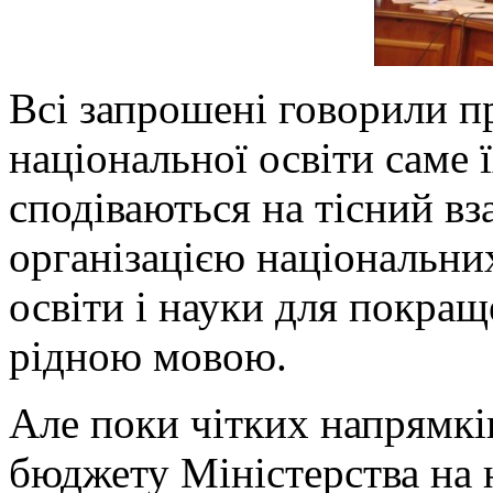
Всі запрошені говорили п
національної освіти саме
сподіваються на тісний в
організацією національни
освіти і науки для покращ
рідною мовою.
Але поки чітких напрямків 
бюджету Міністерства на 