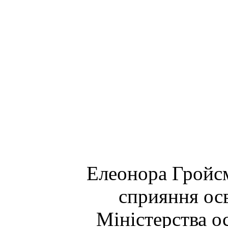
Елеонора Гройсм
сприяння ос
Міністерства ос