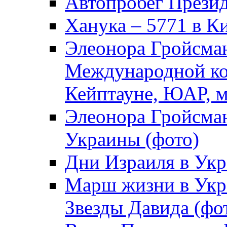
Автопробег Прези
Ханука – 5771 в К
Элеонора Гройсман
Международной ко
Кейптауне, ЮАР, м
Элеонора Гройсман
Украины (фото)
Дни Израиля в Укр
Марш жизни в Укра
Звезды Давида (фо