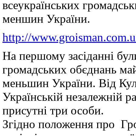
всеукраїнських громадськ
меншин України.
http://www.groisman.com.
На першому засіданні бул
громадських обєднань май
меньшин України. Від Кул
Українській незалежній р
присутні три особи.
Згідно положення про Гро