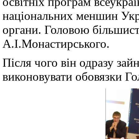
освітніх програм всеукра
національних меншин Укра
органи. Головою більшист
А.І.Монастирського.
Після чого він одразу зай
виконовувати обовязки Го