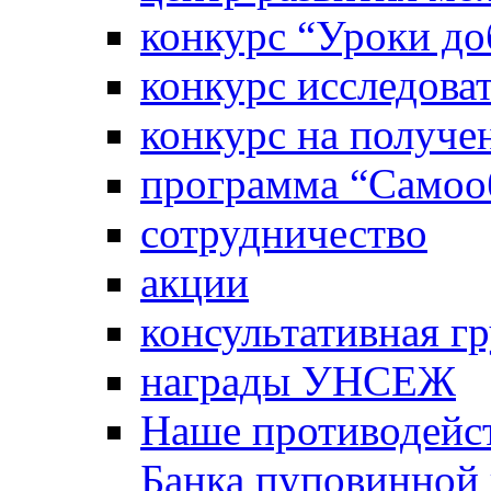
конкурс “Уроки д
конкурс исследова
конкурс на получе
программа “Самооб
сотрудничество
акции
консультативная г
награды УНСЕЖ
Наше противодейст
Банка пуповинной