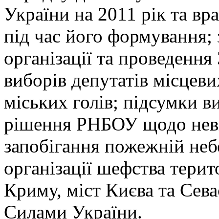
України на 2011 рік та вр
під час його формування;
організації та проведення
виборів депутатів місцеви
міських голів; підсумки 
рішення РНБОУ щодо неві
запобігання пожежній небе
організації шефства терит
Криму, міст Києва та Сев
Силами України.