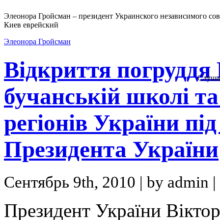
Элеонора Гройсман – президент Украинского независимого сов
Киев еврейский
Элеонора Гройсман
Відкриття погруддя
Слуша
бучанській школі та
регіонів України пі
Президента України
Сентябрь 9th, 2010 | by admin |
Президент України Віктор