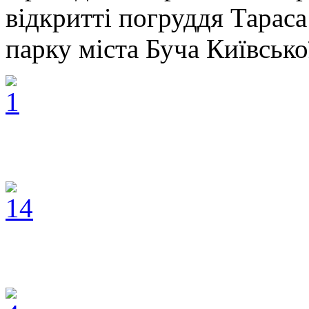
відкритті погруддя Тара
парку міста Буча Київської