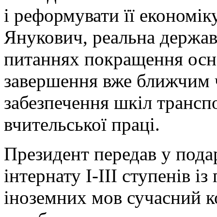
і реформувати її економіку
Янукович, реальна держав
питаннях покращення осн
завершення вже ближчим ч
забезпечення шкіл транс
вчительської праці.
Президент передав у пода
інтернату І-ІІІ ступенів 
іноземних мов сучасний к