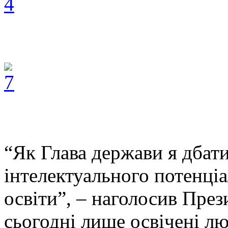
“Як Глава держави я дбат
інтелектуального потенціа
освіти”, – наголосив Пре
сьогодні лише освічені лю