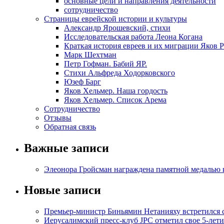
основные цели и направления деятельности
сотрудничество
Страницы еврейской истории и культуры
Александр Ярошевский, стихи
Исследовательская работа Леона Когана
Краткая история евреев и их миграции Яков 
Марк Шехтман
Петр Гофман. Бабий ЯР.
Стихи Альфреда Ходорковского
Юзеф Барг
Яков Хельмер. Наша гордость
Яков Хельмер. Список Арема
Сотрудничество
Отзывы
Обратная связь
Важные записи
Элеонора Гройсман награждена памятной медалью 
Новые записи
Премьер-министр Биньямин Нетанияху встретился
Иерусалимский пресс-клуб JPC отметил свое 5-лети