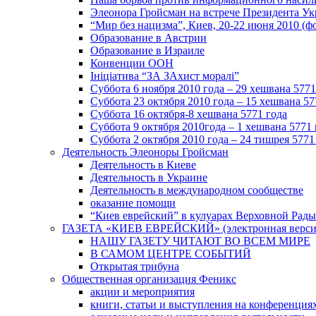
Элеонора Гройсман на встрече Президента У
“Мир без нацизма”, Киев, 20-22 июня 2010 (ф
Образование в Австрии
Образование в Израиле
Конвенции ООН
Ініціатива “ЗА ЗАхист моралі”
Суббота 6 ноября 2010 года – 29 хешвана 5771
Суббота 23 октября 2010 года – 15 хешвана 57
Суббота 16 октября-8 хешвана 5771 года
Суббота 9 октября 2010года – 1 хешвана 5771 
Суббота 2 октября 2010 года – 24 тишрея 5771
Деятельность Элеоноры Гройсман
Деятельность в Киеве
Деятельность в Украине
Деятельность в международном сообществе
оказание помощи
“Киев еврейский” в кулуарах Верховной Рады
ГАЗЕТА «КИЕВ ЕВРЕЙСКИЙ» (электронная версия 
НАШУ ГАЗЕТУ ЧИТАЮТ ВО ВСЕМ МИРЕ
В САМОМ ЦЕНТРЕ СОБЫТИЙ
Открытая трибуна
Общественная организация Феникс
акции и мероприятия
книги, статьи и выступления на конференция