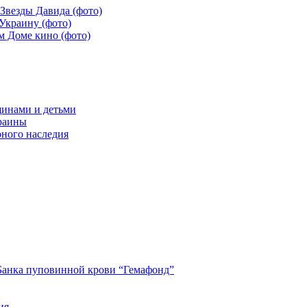
Звезды Давида (фото)
Украину (фото)
м Доме кино (фото)
щинами и детьми
краины
рного наследия
Банка пуповинной крови “Гемафонд”
ия