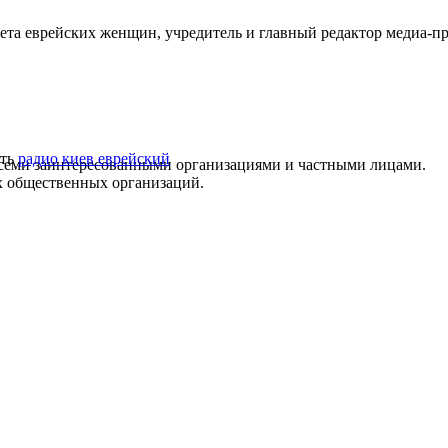
ета еврейских женщин, учредитель и главный редактор медиа-п
ть
радио киев еврейский
всеми заинтересованными организациями и частными лицами.
х общественных организаций.