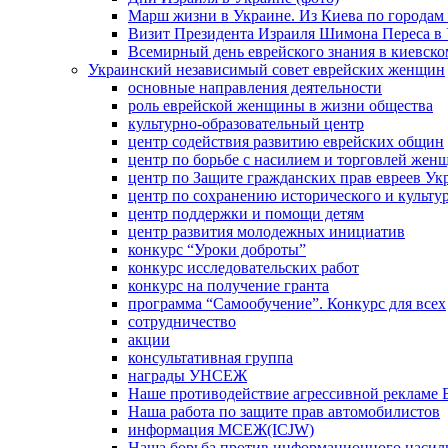
Марш жизни в Украине. Из Киева по городам 
Визит Президента Израиля Шимона Переса в 
Всемирный день еврейского знания в киевско
Украинский независимый совет еврейских женщин
основные направления деятельности
роль еврейской женщины в жизни общества
культурно-образовательный центр
центр содействия развитию еврейских общин
центр по борьбе с насилием и торговлей жен
центр по Защите гражданских прав евреев У
центр по сохранению исторического и культу
центр поддержки и помощи детям
центр развития молодежных инициатив
конкурс “Уроки доброты”
конкурс исследовательских работ
конкурс на получение гранта
программа “Самообучение”. Конкурс для всех
сотрудничество
акции
консультативная группа
награды УНСЕЖ
Наше противодействие агрессивной рекламе 
Наша работа по защите прав автомобилистов
информация МСЕЖ(ICJW)
Наша борьба против информационного насил