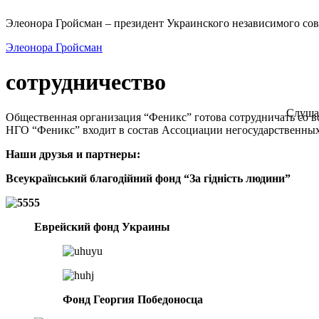
Элеонора Гройсман – президент Украинского независимого сов
Элеонора Гройсман
сотрудничество
Слуша
Общественная организация “Феникс” готова сотрудничать со 
НГО “Феникс” входит в состав Ассоциации негосударственны
Наши друзья и партнеры:
Всеукраїнський благодійний фонд “За гідність людини”
Еврейский фонд Украины
Фонд Георгия Победоносца