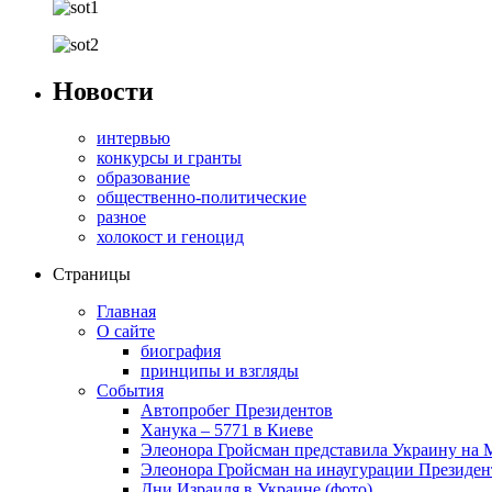
Новости
интервью
конкурсы и гранты
образование
общественно-политические
разное
холокост и геноцид
Страницы
Главная
О сайте
биография
принципы и взгляды
События
Автопробег Президентов
Ханука – 5771 в Киеве
Элеонора Гройсман представила Украину на 
Элеонора Гройсман на инаугурации Президен
Дни Израиля в Украине (фото)