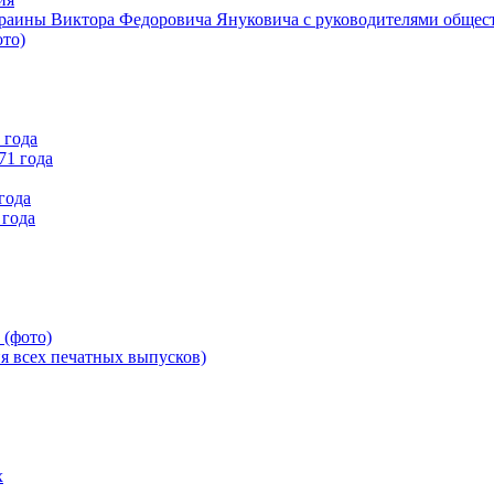
краины Виктора Федоровича Януковича с руководителями общес
ото)
 года
71 года
года
 года
 (фото)
всех печатных выпусков)
х