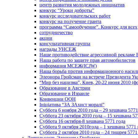
центр развития молодежных инициатив
конкурс “Уроки доброты”
конкурс исследовательских работ
конкурс на получение гранта
программа “Самообучение”. Конкурс для всех
сотрудничество
акции
консультативная группа
награды УНСЕЖ
Наше противодействие агрессивной рекламе 
Наша работа по защите прав автомобилистов
информация МСЕЖ(ICJW)
Наша борьба против информационного насил
Элеонора Гройсман на встрече Президента У
“Мир без нацизма”, Киев, 20-22 июня 2010 (ф
Образование в Австрии
Образование в Израиле
Конвенции ООН
Ініціатива “ЗА ЗАхист моралі”
Суббота 6 ноября 2010 года – 29 хешвана 5771
Суббота 23 октября 2010 года – 15 хешвана 57
Суббота 16 октября-8 хешвана 5771 года
Суббота 9 октября 2010года – 1 хешвана 5771 
Суббота 2 октября 2010 года – 24 тишрея 5771
Деятельность Элеоноры Гройсман