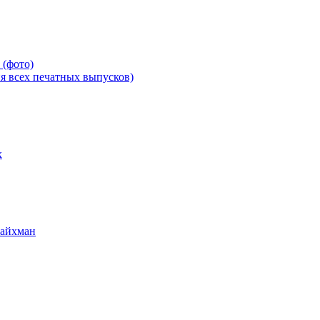
 (фото)
всех печатных выпусков)
х
Райхман