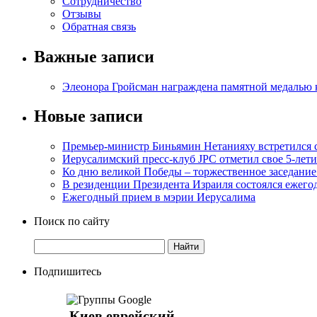
Сотрудничество
Отзывы
Обратная связь
Важные записи
Элеонора Гройсман награждена памятной медалью 
Новые записи
Премьер-министр Биньямин Нетанияху встретился
Иерусалимский пресс-клуб JPC отметил свое 5-лети
Ко дню великой Победы – торжественное заседание
В резиденции Президента Израиля состоялся ежег
Ежегодный прием в мэрии Иерусалима
Поиск по сайту
Подпишитесь
Киев еврейский