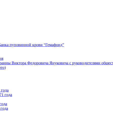
Банка пуповинной крови “Гемафонд”
ия
краины Виктора Федоровича Януковича с руководителями общес
ото)
 года
71 года
года
 года