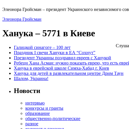
Элеонора Гройсман – президент Украинского независимого сов
Элеонора Гройсман
Ханука – 5771 в Киеве
Слуша
Галицкой синагоге – 100 лет
Праздник I свечи Хануки в ЕА “Сохнут”
Президент Украины поздравил евреев с Ханукой
Ребецн Хана Асман: нужно показать еврею, что есть евре
Ханука в еврейской школе Симха-Хабад г. Киев
Ханука для детей в развлекательном центре Дрим Таун
Шалом, Украина!
Новости
интервью
конкурсы и гранты
образование
общественно-политические
разное
холокост и геноцид