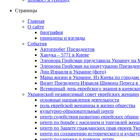
Страницы
Главная
О сайте
биография
принципы и взгляды
События
Автопробег Президентов
Ханука – 5771 в Киеве
Элеонора Гройсман представила Украину на 
Элеонора Гройсман на инаугурации Президен
Дни Израиля в Украине (фото)
Марш жизни в Украине. Из Киева по городам 
Визит Президента Израиля Шимона Переса в 
Всемирный день еврейского знания в киевско
Украинский независимый совет еврейских женщин
основные направления деятельности
роль еврейской женщины в жизни общества
культурно-образовательный центр
центр содействия развитию еврейских общин
центр по борьбе с насилием и торговлей жен
центр по Защите гражданских прав евреев У
центр по сохранению исторического и культу
центр поддержки и помощи детям