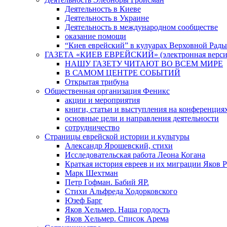
Деятельность в Киеве
Деятельность в Украине
Деятельность в международном сообществе
оказание помощи
“Киев еврейский” в кулуарах Верховной Рады
ГАЗЕТА «КИЕВ ЕВРЕЙСКИЙ» (электронная версия 
НАШУ ГАЗЕТУ ЧИТАЮТ ВО ВСЕМ МИРЕ
В САМОМ ЦЕНТРЕ СОБЫТИЙ
Открытая трибуна
Общественная организация Феникс
акции и мероприятия
книги, статьи и выступления на конференция
основные цели и направления деятельности
сотрудничество
Страницы еврейской истории и культуры
Александр Ярошевский, стихи
Исследовательская работа Леона Когана
Краткая история евреев и их миграции Яков 
Марк Шехтман
Петр Гофман. Бабий ЯР.
Стихи Альфреда Ходорковского
Юзеф Барг
Яков Хельмер. Наша гордость
Яков Хельмер. Список Арема