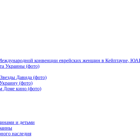
Международной конвенции еврейских женщин в Кейптауне, ЮАР,
та Украины (фото)
Звезды Давида (фото)
Украину (фото)
м Доме кино (фото)
щинами и детьми
краины
рного наследия