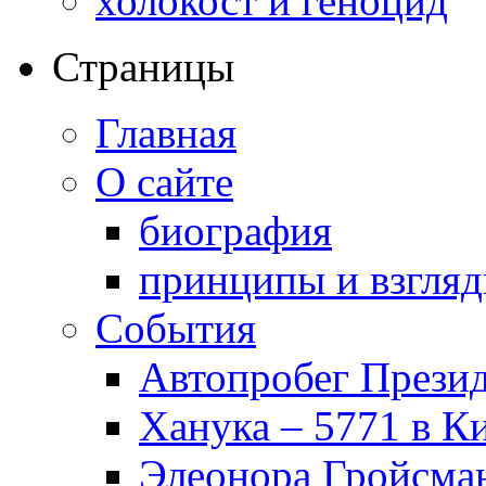
холокост и геноцид
Страницы
Главная
О сайте
биография
принципы и взгля
События
Автопробег Прези
Ханука – 5771 в К
Элеонора Гройсман