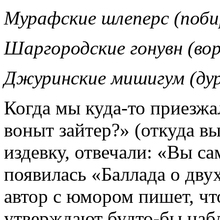
Мурафские шлеперс (поби
Шаргородские гонувн (вор
Джуринские мишигум (дур
Когда мы куда-то приезжа
воныт зайтер?» (откуда в
издевку, отвечали: «Вы с
появилась «Баллада о дву
автор с юмором пишет, чт
утверждают будто-бы наб