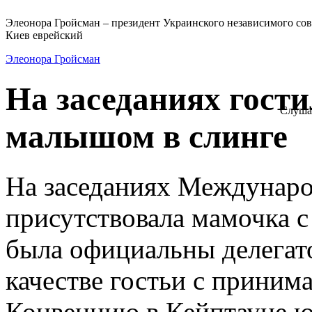
Элеонора Гройсман – президент Украинского независимого сов
Киев еврейский
Элеонора Гройсман
На заседаниях гост
Слуша
малышом в слинге
На заседаниях Междунаро
присутствовала мамочка с
была официальны делегат
качестве гостьи с прин
Конвенцию в Кейптауне ю