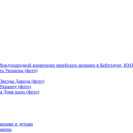
Международной конвенции еврейских женщин в Кейптауне, ЮАР,
та Украины (фото)
Звезды Давида (фото)
Украину (фото)
м Доме кино (фото)
щинами и детьми
краины