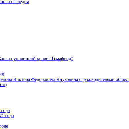
рного наследия
Банка пуповинной крови “Гемафонд”
ия
краины Виктора Федоровича Януковича с руководителями общес
ото)
 года
71 года
года