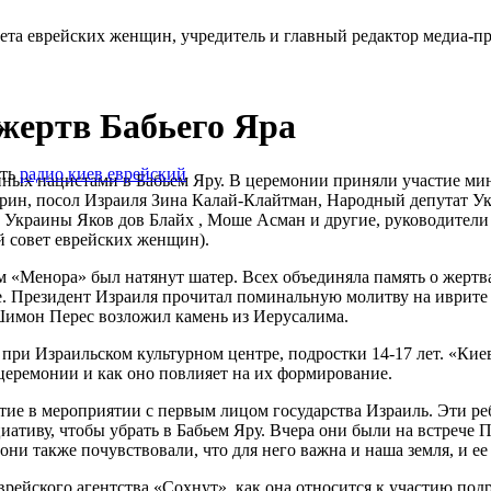
ета еврейских женщин, учредитель и главный редактор медиа-п
жертв Бабьего Яра
ть
радио киев еврейский
янных нацистами в Бабьем Яру. В церемонии приняли участие м
рин, посол Израиля Зина Калай-Клайтман, Народный депутат У
ы Украины Яков дов Блайх , Моше Асман и другие, руководител
 совет еврейских женщин).
«Менора» был натянут шатер. Всех объединяла память о жертва
. Президент Израиля прочитал поминальную молитву на иврите 
Шимон Перес возложил камень из Иерусалима.
ри Израильском культурном центре, подростки 14-17 лет. «Кие
 церемонии и как оно повлияет на их формирование.
астие в мероприятии с первым лицом государства Израиль. Эти р
иативу, чтобы убрать в Бабьем Яру. Вчера они были на встрече
они также почувствовали, что для него важна и наша земля, и ее
рейского агентства «Сохнут», как она относится к участию под