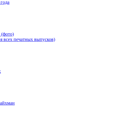
 года
 (фото)
всех печатных выпусков)
х
Райхман