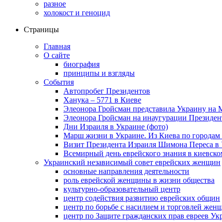
разное
холокост и геноцид
Страницы
Главная
О сайте
биография
принципы и взгляды
События
Автопробег Президентов
Ханука – 5771 в Киеве
Элеонора Гройсман представила Украину на 
Элеонора Гройсман на инаугурации Президен
Дни Израиля в Украине (фото)
Марш жизни в Украине. Из Киева по городам 
Визит Президента Израиля Шимона Переса в 
Всемирный день еврейского знания в киевско
Украинский независимый совет еврейских женщин
основные направления деятельности
роль еврейской женщины в жизни общества
культурно-образовательный центр
центр содействия развитию еврейских общин
центр по борьбе с насилием и торговлей жен
центр по Защите гражданских прав евреев У