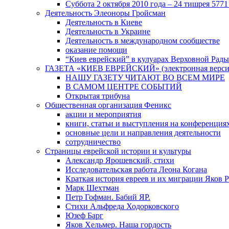
Суббота 2 октября 2010 года – 24 тишрея 5771
Деятельность Элеоноры Гройсман
Деятельность в Киеве
Деятельность в Украине
Деятельность в международном сообществе
оказание помощи
“Киев еврейский” в кулуарах Верховной Рады
ГАЗЕТА «КИЕВ ЕВРЕЙСКИЙ» (электронная версия 
НАШУ ГАЗЕТУ ЧИТАЮТ ВО ВСЕМ МИРЕ
В САМОМ ЦЕНТРЕ СОБЫТИЙ
Открытая трибуна
Общественная организация Феникс
акции и мероприятия
книги, статьи и выступления на конференция
основные цели и направления деятельности
сотрудничество
Страницы еврейской истории и культуры
Александр Ярошевский, стихи
Исследовательская работа Леона Когана
Краткая история евреев и их миграции Яков 
Марк Шехтман
Петр Гофман. Бабий ЯР.
Стихи Альфреда Ходорковского
Юзеф Барг
Яков Хельмер. Наша гордость