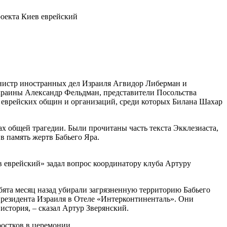
роекта Киев еврейский
инистр иностранных дел Израиля Агвидор Либерман и
краины Александр Фельдман, представители Посольства
и еврейских общин и организаций, среди которых Билана Шахар
х общей трагедии. Были прочитаны часть текста Экклезиаста,
в память жертв Бабьего Яра.
в еврейский» задал вопрос координатору клуба Артуру
ебята месяц назад убирали загрязненную территорию Бабьего
 Президента Израиля в Отеле «Интерконтиненталь». Они
 история, – сказал Артур Зверянский.
ростков в церемонии.