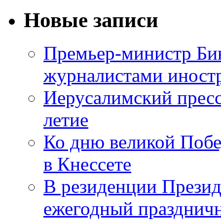
Новые записи
Премьер-министр Бин
журналистами инос
Иерусалимский пресс
летие
Ко дню великой Побе
в Кнессете
В резиденции Презид
ежегодный празднич