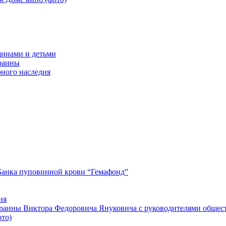
щинами и детьми
краины
рного наследия
Банка пуповинной крови “Гемафонд”
ия
краины Виктора Федоровича Януковича с руководителями общес
ото)