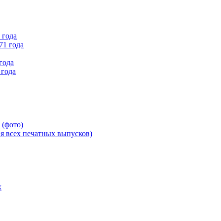
 года
71 года
года
 года
 (фото)
всех печатных выпусков)
х