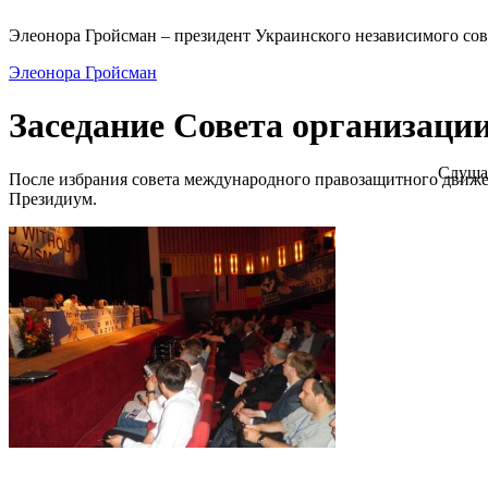
Элеонора Гройсман – президент Украинского независимого сов
Элеонора Гройсман
Заседание Совета организаци
Слуша
После избрания совета международного правозащитного движен
Президиум.