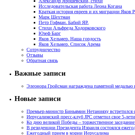
Александр Ярошевский, стихи
Исследовательская работа Леона Когана
Краткая история евреев и их миграции Яков 
Марк Шехтман
Петр Гофман. Бабий ЯР.
Стихи Альфреда Ходорковского
Юзеф Барг
Яков Хельмер. Наша гордость
Яков Хельмер. Список Арема
Сотрудничество
Отзывы
Обратная связь
Важные записи
Элеонора Гройсман награждена памятной медалью 
Новые записи
Премьер-министр Биньямин Нетанияху встретился
Иерусалимский пресс-клуб JPC отметил свое 5-лети
Ко дню великой Победы – торжественное заседание
В резиденции Президента Израиля состоялся ежег
Ежегодный прием в мэрии Иерусалима