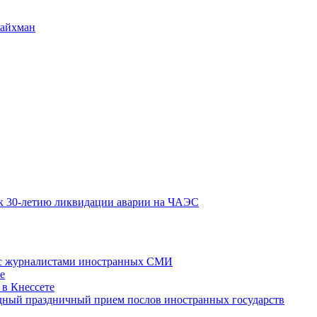
Райхман
к 30-летию ликвидации аварии на ЧАЭС
 с журналистами иностранных СМИ
е
 в Кнессете
одный праздничный прием послов иностранных государств