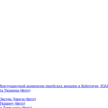
Международной конвенции еврейских женщин в Кейптауне, ЮАР,
та Украины (фото)
Звезды Давида (фото)
Украину (фото)
м Доме кино (фото)