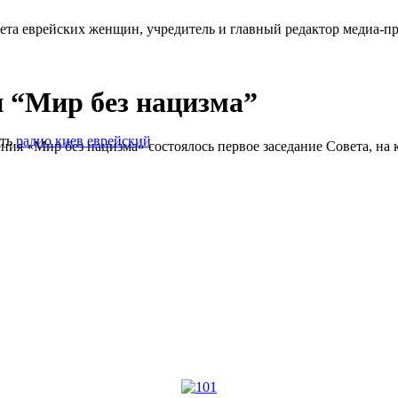
ета еврейских женщин, учредитель и главный редактор медиа-п
и “Мир без нацизма”
ть
радио киев еврейский
ия «Мир без нацизма» состоялось первое заседание Совета, на 