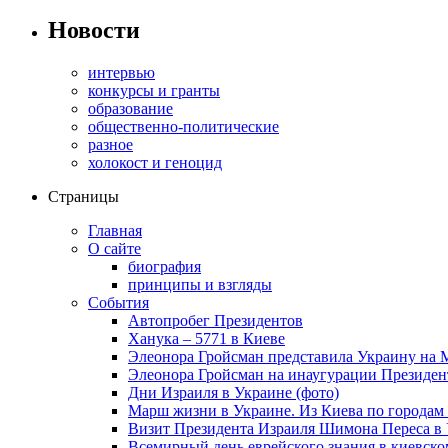
Новости
интервью
конкурсы и гранты
образование
общественно-политические
разное
холокост и геноцид
Страницы
Главная
О сайте
биография
принципы и взгляды
События
Автопробег Президентов
Ханука – 5771 в Киеве
Элеонора Гройсман представила Украину на 
Элеонора Гройсман на инаугурации Президен
Дни Израиля в Украине (фото)
Марш жизни в Украине. Из Киева по городам 
Визит Президента Израиля Шимона Переса в 
Всемирный день еврейского знания в киевско