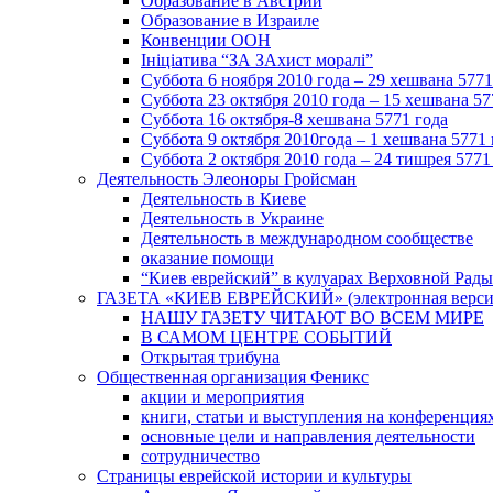
Образование в Австрии
Образование в Израиле
Конвенции ООН
Ініціатива “ЗА ЗАхист моралі”
Суббота 6 ноября 2010 года – 29 хешвана 5771
Суббота 23 октября 2010 года – 15 хешвана 57
Суббота 16 октября-8 хешвана 5771 года
Суббота 9 октября 2010года – 1 хешвана 5771 
Суббота 2 октября 2010 года – 24 тишрея 5771
Деятельность Элеоноры Гройсман
Деятельность в Киеве
Деятельность в Украине
Деятельность в международном сообществе
оказание помощи
“Киев еврейский” в кулуарах Верховной Рады
ГАЗЕТА «КИЕВ ЕВРЕЙСКИЙ» (электронная версия 
НАШУ ГАЗЕТУ ЧИТАЮТ ВО ВСЕМ МИРЕ
В САМОМ ЦЕНТРЕ СОБЫТИЙ
Открытая трибуна
Общественная организация Феникс
акции и мероприятия
книги, статьи и выступления на конференция
основные цели и направления деятельности
сотрудничество
Страницы еврейской истории и культуры