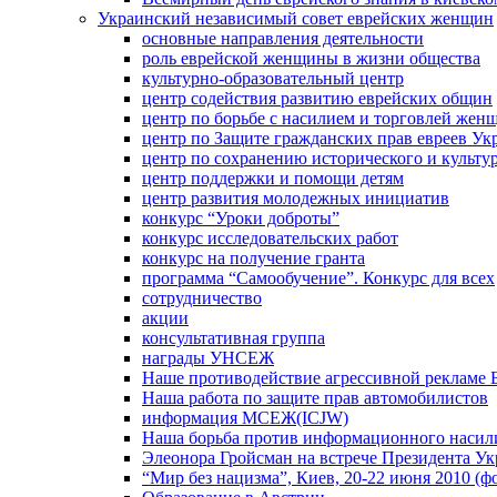
Украинский независимый совет еврейских женщин
основные направления деятельности
роль еврейской женщины в жизни общества
культурно-образовательный центр
центр содействия развитию еврейских общин
центр по борьбе с насилием и торговлей жен
центр по Защите гражданских прав евреев У
центр по сохранению исторического и культу
центр поддержки и помощи детям
центр развития молодежных инициатив
конкурс “Уроки доброты”
конкурс исследовательских работ
конкурс на получение гранта
программа “Самообучение”. Конкурс для всех
сотрудничество
акции
консультативная группа
награды УНСЕЖ
Наше противодействие агрессивной рекламе 
Наша работа по защите прав автомобилистов
информация МСЕЖ(ICJW)
Наша борьба против информационного насил
Элеонора Гройсман на встрече Президента У
“Мир без нацизма”, Киев, 20-22 июня 2010 (ф