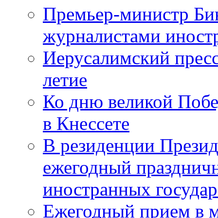
Премьер-министр Бин
журналистами инос
Иерусалимский пресс
летие
Ко дню великой Побе
в Кнессете
В резиденции Презид
ежегодный празднич
иностранных государ
Ежегодный прием в 