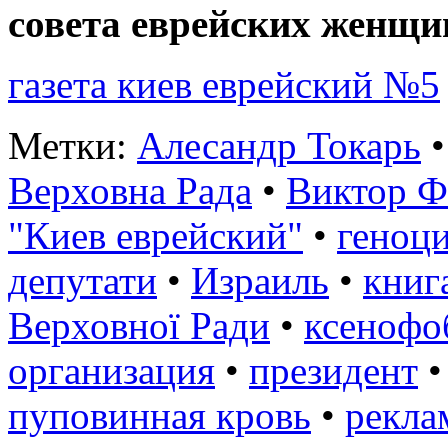
совета еврейских женщи
газета киев еврейский №5
Метки:
Алесандр Токарь
Верховна Рада
•
Виктор Ф
"Киев еврейский"
•
геноц
депутати
•
Израиль
•
книг
Верховної Ради
•
ксенофо
организация
•
президент
пуповинная кровь
•
рекла