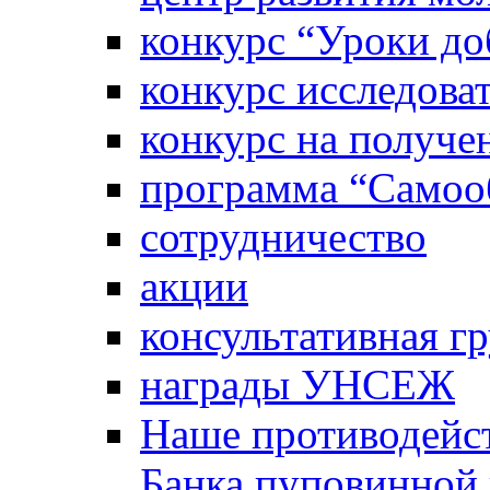
конкурс “Уроки д
конкурс исследова
конкурс на получе
программа “Самооб
сотрудничество
акции
консультативная г
награды УНСЕЖ
Наше противодейст
Банка пуповинной