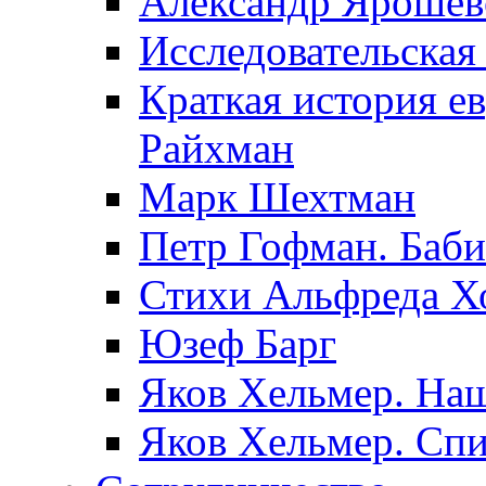
Александр Ярошев
Исследовательская
Краткая история е
Райхман
Марк Шехтман
Петр Гофман. Баби
Стихи Альфреда Х
Юзеф Барг
Яков Хельмер. Наш
Яков Хельмер. Сп