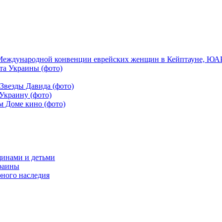
Международной конвенции еврейских женщин в Кейптауне, ЮАР,
та Украины (фото)
Звезды Давида (фото)
Украину (фото)
м Доме кино (фото)
щинами и детьми
краины
рного наследия