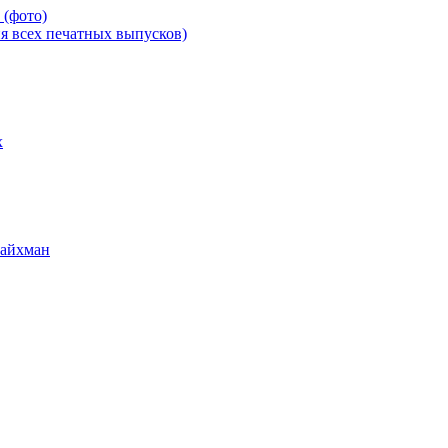
 (фото)
всех печатных выпусков)
х
Райхман