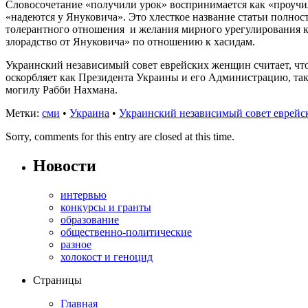
Словосочетание «получили урок» воспринимается как «проучил
«надеются у Януковича». Это хлесткое название статьи пол
толерантного отношения и желания мирного урегулирования к
злорадство от Януковича» по отношению к хасидам.
Украинский независимый совет еврейских женщин считает, чт
оскорбляет как Президента Украины и его Администрацию, так
могилу Рабби Нахмана.
Метки:
сми
•
Украина
•
Украинский независимый совет еврей
Sorry, comments for this entry are closed at this time.
Новости
интервью
конкурсы и гранты
образование
общественно-политические
разное
холокост и геноцид
Страницы
Главная