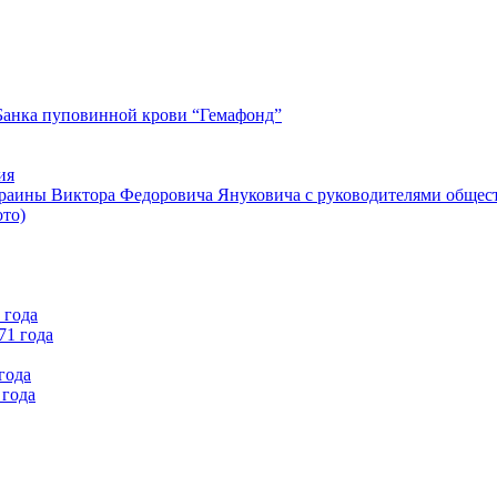
Банка пуповинной крови “Гемафонд”
ия
краины Виктора Федоровича Януковича с руководителями общес
ото)
 года
71 года
года
 года