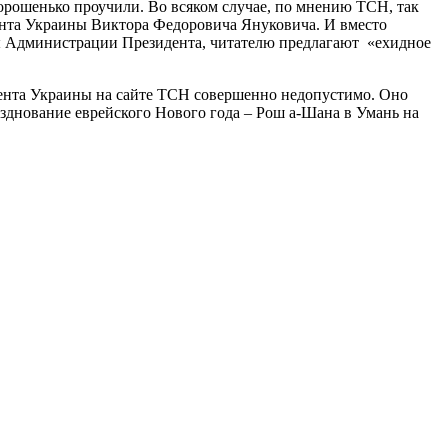
орошенько проучили. Во всяком случае, по мнению ТСН, так
ента Украины Виктора Федоровича Януковича. И вместо
вы Администрации Президента, читателю предлагают «ехидное
ента Украины на сайте ТСН совершенно недопустимо. Оно
азднование еврейского Нового года – Рош а-Шана в Умань на