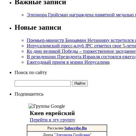
Важные записи
Элеонора Гройсман награждена памятной медалью 
Новые записи
Премьер-министр Биньямин Нетанияху встретился
Иерусалимский пресс-клуб JPC отметил свое 5-лети
Ко дню великой Победы – торжественное заседание
В резиденции Президента Израиля состоялся ежег
Ежегодный прием в мэрии Иерусалима
Поиск по сайту
Подпишитесь
Киев еврейский
Перейти в эту группу
Рассылки
Subscribe.Ru
Лента
"Элеонора Гройсман"