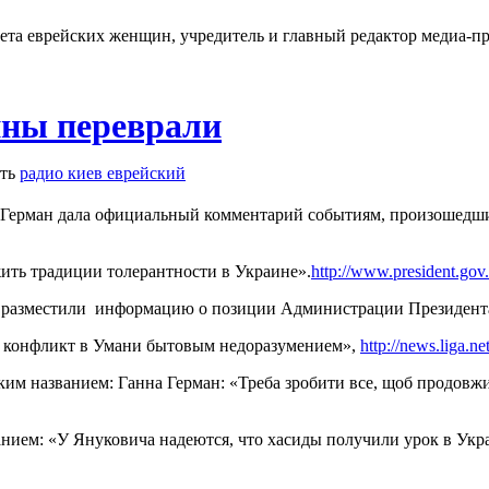
ета еврейских женщин, учредитель и главный редактор медиа-п
ны переврали
ть
радио киев еврейский
Герман дала официальный комментарий событиям, произошедши
жить традиции толерантности в Украине».
http://www.president.gov
 разместили информацию о позиции Администрации Президента 
ет конфликт в Умани бытовым недоразумением»,
http://news.liga.
им названием: Ганна Герман: «Треба зробити все, щоб продовжит
анием: «У Януковича надеются, что хасиды получили урок в Ук