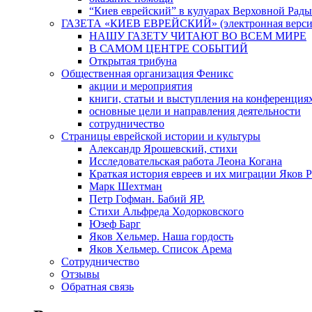
“Киев еврейский” в кулуарах Верховной Рады
ГАЗЕТА «КИЕВ ЕВРЕЙСКИЙ» (электронная версия 
НАШУ ГАЗЕТУ ЧИТАЮТ ВО ВСЕМ МИРЕ
В САМОМ ЦЕНТРЕ СОБЫТИЙ
Открытая трибуна
Общественная организация Феникс
акции и мероприятия
книги, статьи и выступления на конференция
основные цели и направления деятельности
сотрудничество
Страницы еврейской истории и культуры
Александр Ярошевский, стихи
Исследовательская работа Леона Когана
Краткая история евреев и их миграции Яков 
Марк Шехтман
Петр Гофман. Бабий ЯР.
Стихи Альфреда Ходорковского
Юзеф Барг
Яков Хельмер. Наша гордость
Яков Хельмер. Список Арема
Сотрудничество
Отзывы
Обратная связь