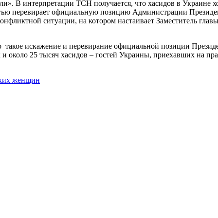
и». В интерпретации ТСН получается, что хасидов в Украине х
ностью перевирает официальную позицию Администрации Презид
онфликтной ситуации, на котором настаивает Заместитель гла
о такое искажение и перевирание официальной позиции Презид
 и около 25 тысяч хасидов – гостей Украины, приехавших на пр
ских женщин