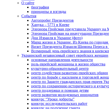
О сайте
биография
принципы и взгляды
События
Автопробег Президентов
Ханука – 5771 в Киеве
Элеонора Гройсман представила Украину на 
Элеонора Гройсман на инаугурации Президен
Дни Израиля в Украине (фото)
Марш жизни в Украине. Из Киева по городам 
Визит Президента Израиля Шимона Переса в 
Всемирный день еврейского знания в киевско
Украинский независимый совет еврейских женщин
основные направления деятельности
роль еврейской женщины в жизни общества
культурно-образовательный центр
центр содействия развитию еврейских общин
центр по борьбе с насилием и торговлей жен
центр по Защите гражданских прав евреев У
центр по сохранению исторического и культу
центр поддержки и помощи детям
центр развития молодежных инициатив
конкурс “Уроки доброты”
конкурс исследовательских работ
конкурс на получение гранта