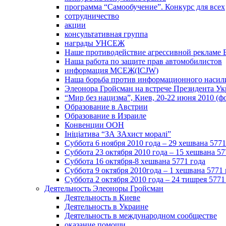
программа “Самообучение”. Конкурс для всех
сотрудничество
акции
консультативная группа
награды УНСЕЖ
Наше противодействие агрессивной рекламе 
Наша работа по защите прав автомобилистов
информация МСЕЖ(ICJW)
Наша борьба против информационного насил
Элеонора Гройсман на встрече Президента У
“Мир без нацизма”, Киев, 20-22 июня 2010 (ф
Образование в Австрии
Образование в Израиле
Конвенции ООН
Ініціатива “ЗА ЗАхист моралі”
Суббота 6 ноября 2010 года – 29 хешвана 5771
Суббота 23 октября 2010 года – 15 хешвана 57
Суббота 16 октября-8 хешвана 5771 года
Суббота 9 октября 2010года – 1 хешвана 5771 
Суббота 2 октября 2010 года – 24 тишрея 5771
Деятельность Элеоноры Гройсман
Деятельность в Киеве
Деятельность в Украине
Деятельность в международном сообществе
оказание помощи