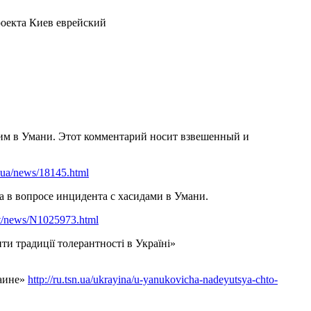
роекта Киев еврейский
м в Умани. Этот комментарий носит взвешенный и
.ua/news/18145.html
в вопросе инцидента с хасидами в Умани.
net/news/N1025973.html
и традиції толерантності в Україні»
раине»
http://ru.tsn.ua/ukrayina/u-yanukovicha-nadeyutsya-chto-