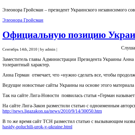
Элеонора Гройсман – президент Украинского независимого сов
Элеонора Гройсман
Официальную позицию Украи
Слуша
Сентябрь 14th, 2010 | by admin |
Заместитель главы Администрации Президента Украины Анна 
толерантный характер.
Анна Герман отмечает, что «нужно сделать все, чтобы продол
Ведущие новостные сайты Украины на основе этого материала
Так на сайте Лига-Новости появилась статья «Герман называ
На сайте Лига-Закон разместили статью с одноименным авторск
http://news.ligazakon.ua/news/2010/9/14/30050.htm
В то же время сайт ТСН разместил статью с вызывающим назв
hasidy-poluchili-urok-v-ukraine.html