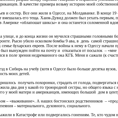
ериканцев. В качестве примера возьму историю моей собственно
в и сестер. Все они жили в Одессе, на Молдаванке. В конце 19
вмешалась его теща. Хаим-Дувид должен был уехать первым, по
в Америке «облапошат шиксы» и она останется соломенной вдов
 улице, и до конца жизни он мучился страшными головными бол
фронте. Рысю убило осколком бомбы 9 ава, в день самой страш
 семье бухарских евреев. После войны к нему в Одессу начали п
 был вынужден пойти на почту и отказаться от посылок – «мне
ался в поле зрения недреманного ока КГБ. Меня и сажали (к счас
зд в Сибирь на учебу (хотя в Одессе было больше десятка вузов
ость моих детей.
ришлось получать похоронки, страдать от голода, подвергаться 
жила два дня у какой-то троюродной сестры, но общего языка с 
го у моей матери и американцев, имеющих большой дом в центр
 – «выживание». А наших бостонских родственников – «продви
пеяния – материального, духовного, социального.
жили в Катастрофе или подвергались гонениям. Те, кто чудом не