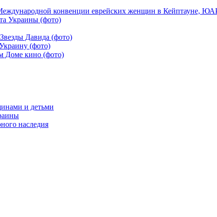
Международной конвенции еврейских женщин в Кейптауне, ЮАР,
та Украины (фото)
Звезды Давида (фото)
Украину (фото)
м Доме кино (фото)
щинами и детьми
краины
рного наследия