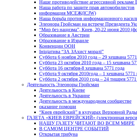
Наше противодействие агрессивной рекламе 
Наша работа по защите прав автомобилистов
информация МСЕЖ(ICJW)
Наша борьба против информационного насил
Элеонора Гройсман на встрече Президента У
“Мир без нацизма”, Киев, 20-22 июня 2010 (ф
Образование в Австрии
Образование в Израиле
Конвенции ООН
Ініціатива “ЗА ЗАхист моралі”
Суббота 6 ноября 2010 года – 29 хешвана 5771
Суббота 23 октября 2010 года – 15 хешвана 57
Суббота 16 октября-8 хешвана 5771 года
Суббота 9 октября 2010года – 1 хешвана 5771 
Суббота 2 октября 2010 года – 24 тишрея 5771
Деятельность Элеоноры Гройсман
Деятельность в Киеве
Деятельность в Украине
Деятельность в международном сообществе
оказание помощи
“Киев еврейский” в кулуарах Верховной Рады
ГАЗЕТА «КИЕВ ЕВРЕЙСКИЙ» (электронная версия 
НАШУ ГАЗЕТУ ЧИТАЮТ ВО ВСЕМ МИРЕ
В САМОМ ЦЕНТРЕ СОБЫТИЙ
Открытая трибуна