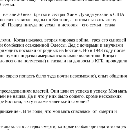
й семьи.
 – начале 20 века братья и сестры Хаим-Дувида уехали в США.
селиться возле родных в Бостоне, а потом вызвать жену
ой. Прадед никуда не уехал, и история его семьи стала
ями. Когда началась вторая мировая война, трех его сыновей
ной бомбежки осажденной Одессы. Дед с дочерьми и внучками
риходить посылки от родных из Бостона. Но в 1948 году после
 не нужны подачки американских империалистов». Когда в
тью всего на полмесяца) и таскали на допросы в КГБ, проводили
, но еврею попасть было туда почти невозможно), опыт общения
преследованиям властей. Они шли от успеха к успеху. Моя мать
ней не нашла. Да и что у них было общего, кроме нескольких
е Бостона, яхту и даже маленький самолет?
жение». В те годы, что моя мать спасалась от смерти и
 оказался в лагерях смерти, которые особая бригада эсэсовцев