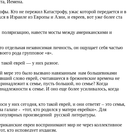
та, Йемена.
фы. Кто не пережил Катастрофу, ужас которой передается и в
я в Израиле из Европы и Азии, и евреев, вот уже более ста
ь поляризацию, навести мосты между американскими и
о отдельная независимая личность, он ощущает себя частью
воего рода групповое «я».
такой еврей — у них разное.
ой мере это было вызвано навязанным нам большевиками
вший слово еврей, считавшееся в брежневские времена не
принадлежит к семье, пусть большой, но семье? Когда
надлежности к семье. И оно еще более усиливалось, когда
у них сегодня, кто такой еврей, и они ответят – это семья,
 галахе - «тот, кто родился у матери еврейки». Для
х популярных произведений русской литературы.
ериканские евреи воспринимают мир не через коллективное
от, кто исповедует иудаизм.