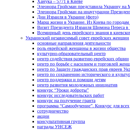
Ханука – 5771 в Киеве
Элеонора Гройсман представила Украину на 
Элеонора Гройсман на инаугурации Президен
Дни Израиля в Украине (фото)
Марш жизни в Украине. Из Киева по городам 
Визит Президента Израиля Шимона Переса в 
Всемирный день еврейского знания в киевско
Украинский независимый совет еврейских женщин
основные направления деятельности
роль еврейской женщины в жизни общества
культурно-образовательный центр
центр содействия развитию еврейских общин
центр по борьбе с насилием и торговлей жен
центр по Защите гражданских прав евреев У
центр по сохранению исторического и культу
центр поддержки и помощи детям
центр развития молодежных инициатив
конкурс “Уроки доброты”
конкурс исследовательских работ
конкурс на получение гранта
программа “Самообучение”. Конкурс для всех
сотрудничество
акции
консультативная группа
награды УНСЕЖ