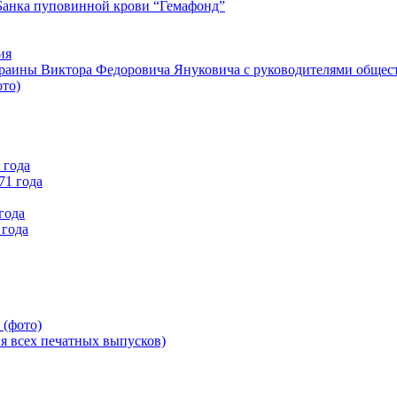
Банка пуповинной крови “Гемафонд”
ия
краины Виктора Федоровича Януковича с руководителями общес
ото)
 года
71 года
года
 года
 (фото)
всех печатных выпусков)