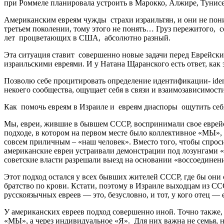
при Роммеле планировала устроить в Марокко, Алжире, Тунисе.
Американским евреям чужды страхи израильтян, и они не поним
третьем поколении, тому этого не понять… Груз пережитого, с
лет процветающих в США, абсолютно разный.
Эта ситуация ставит совершенно новые задачи перед Еврейск
израильскими евреями. И у Натана Щаранского есть ответ, как
Позволю себе процитировать определение идентификации- ident
некоего сообщества, ощущает себя в связи и взаимозависимости
Как помочь евреям в Израиле и евреям диаспоры ощутить себя
Мы, евреи, жившие в бывшем СССР, воспринимали свое еврейс
подходе, в котором на первом месте было коллективное «МЫ»,
совсем приличным – «наш человек». Вместо того, чтобы спросит
американские евреи устраивали демонстрации под лозунгами «
советские власти разрешали выезд на основании «воссоединени
Этот подход остался у всех бывших жителей СССР, где бы они 
братство по крови. Кстати, поэтому в Израиле выходцам из СС
русскоязычных евреев — это, безусловно, и тот, у кого отец 
У американских евреев подход совершенно иной. Точно также
«МЫ», а через индивидуальное «Я». Для них важна не семья, не