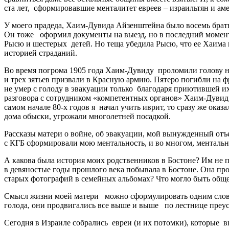
ста лет, сформировавшие менталитет евреев – израильтян и ам
У моего прадеда, Хаим-Дувида Айзенштейна было восемь братье
Он тоже оформил документы на выезд, но в последний момент 
Рысю и шестерых детей. Но теща убедила Рысю, что ее Хаима 
историей страданий.
Во время погрома 1905 года Хаим-Дувиду проломили голову на
и трех зятьев призвали в Красную армию. Пятеро погибли на 
не умер с голоду в эвакуации только благодаря приютившей их
разговора с сотрудником «компетентных органов» Хаим-Дувид
самом начале 80-х годов я начал учить иврит, то сразу же оказ
дома обыски, угрожали многолетней посадкой.
Рассказы матери о войне, об эвакуации, мой вынужденный отъе
с КГБ сформировали мою ментальность, и во многом, ментальн
А какова была история моих родственников в Бостоне? Им не п
в девяностые годы прошлого века побывала в Бостоне. Она про
старых фотографий в семейных альбомах? Что могло быть обще
Смысл жизни моей матери можно сформулировать одним словом
голода, они продвигались все выше и выше по лестнице преус
Сегодня в Израиле собрались евреи (и их потомки), которые вы