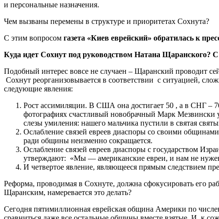
и персональные назначения.
Чем вызваны перемены в структуре и приоритетах Сохнута?
С этим вопросом
газета «Киев еврейский» обратилась к пре
Куда идет Сохнут под руководством Натана Щаранского? С те
Подобный интерес вовсе не случаен – Щаранский проводит сейч
Сохнут реорганизовывается в соответствии с ситуацией, слож
следующие явления:
Рост ассимиляции. В США она достигает 50 , а в СНГ – 
фотографиях счастливый новобрачный Марк Мезвински уку
слезы умиления: нашего мальчика пустили в святая свят
Ослабление связей евреев диаспоры со своими общинами.
ради общины неизменно сокращается.
Ослабление связей евреев диаспоры с государством Изра
утверждают: «Мы — американские евреи, и нам не нужен
И четвертое явление, являющееся прямым следствием пр
Реформа, проводимая в Сохнуте, должна сфокусировать его ра
Щаранским, намеревается это делать?
Сегодня пятимиллионная еврейская община Америки по численн
сравниться даже все остальные общины вместе взятые. И, к с