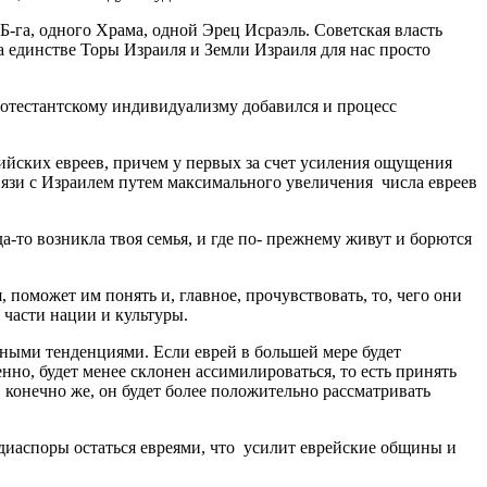
Б-га, одного Храма, одной Эрец Исраэль. Советская власть
а единстве Торы Израиля и Земли Израиля для нас просто
ротестантскому индивидуализму добавился и процесс
йских евреев, причем у первых за счет усиления ощущения
вязи с Израилем путем максимального увеличения числа евреев
а-то возникла твоя семья, и где по- прежнему живут и борются
поможет им понять и, главное, прочувствовать, то, чего они
части нации и культуры.
ьными тенденциями. Если еврей в большей мере будет
енно, будет менее склонен ассимилироваться, то есть принять
, конечно же, он будет более положительно рассматривать
диаспоры остаться евреями, что усилит еврейские общины и