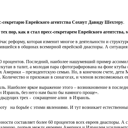
сс-секретарю Еврейского агентства Сохнут Давиду Шехтеру
.
х пор, как я стал пресс-секретарем Еврейского агентства, м
ас реформу, которая изменит многое в деятельности и структуре
ившейся в общинах всемирной еврейской диаспоры. А ситуация э
70 процентов. Последний, наиболее нашумевший пример ассимиля
тан в талит, а молодая пара сфотографирована на фоне ктубы 
ых Америки – президентскую семью. Но, в конечном счете, дети 
 Количество и прихожан в синагогах, и членов всевозможных ев
иль. Наиболее яркое выражение этого – возникновение в послед
 Израиль, без него нам было бы намного проще».
едыдущих трех - сокращение алии в Израиль.
боту на борьбе с этими явлениями. И тут возникает естественн
ости составляет более 60 процентов всех евреев диаспоры. А 
ожалению, разрыв между евреями Америки и Израилем усиливаетс