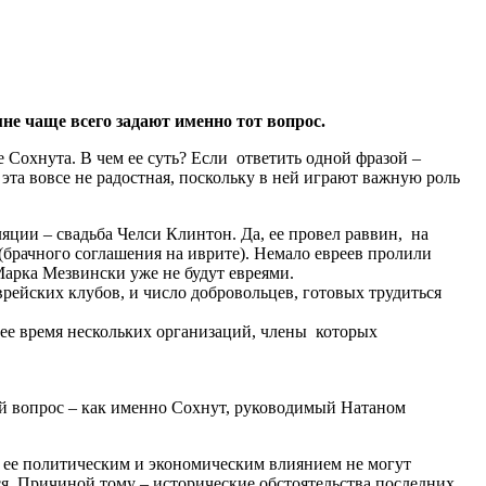
не чаще всего задают именно тот вопрос.
 Сохнута. В чем ее суть? Если ответить одной фразой –
та вовсе не радостная, поскольку в ней играют важную роль
ции – свадьба Челси Клинтон. Да, ее провел раввин, на
(брачного соглашения на иврите). Немало евреев пролили
Марка Мезвински уже не будут евреями.
рейских клубов, и число добровольцев, готовых трудиться
нее время нескольких организаций, члены которых
ый вопрос – как именно Сохнут, руководимый Натаном
с ее политическим и экономическим влиянием не могут
я. Причиной тому – исторические обстоятельства последних