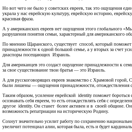
Но вот чего не было у советских евреев, так это ощущения ед
украла у нас еврейскую культуру, еврейскую историю, еврейск
красивая фраза.
А у американских евреев нет ощущения этого глобального «Мы
разрушения понятия семьи, характерный для американского об
По мнению Щаранского, существует способ, который поможет 
принадлежности к одной большой семье, а у вторых за счет ус
диаспоры посещающих Израиль.
Для американцев это создаст ощущение принадлежности к семье.
за свое существование твои братья — это Израиль.
А для русскоговорящих евреев знакомство с Храмовой горой, С
были лишены — ощущения принадлежности, отождествления себ
Таким образом, усиление еврейской identity поможет бороться
осознавать себя евреем, то есть отождествлять себя с определ
другое identity. Он станет более активен и в своей общине. О
возможность репатриации на историческую Родину.
Сохнут значительно усилит работу по сохранению национально
увеличит потенциал алии, которая была, есть и будет кардинал