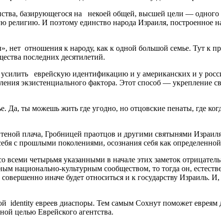
инства, базирующегося на некоей общей, высшей цели — одного 
ую религию. И поэтому единство народа Израиля, построенное н
», нет отношения к народу, как к одной большой семье. Тут к п
щества последних десятилетий.
усилить еврейскую идентификацию и у американских и у росси
иления экзистенциального фактора. Этот способ — укрепление с
 Да, ты можешь жить где угодно, но отцовские пенаты, где когд
теной плача, Гробницей праотцов и другими святынями Израиля, 
я с прошлыми поколениями, осознания себя как определенной 
 со всеми четырьмя указанными в начале этих заметок отрицател
енным национально-культурным сообществом, то тогда он, естеств
н совершенно иначе будет относиться и к государству Израиль. И
й identity евреев диаспоры. Тем самым Сохнут поможет евреям 
ьной целью Еврейского агентства.