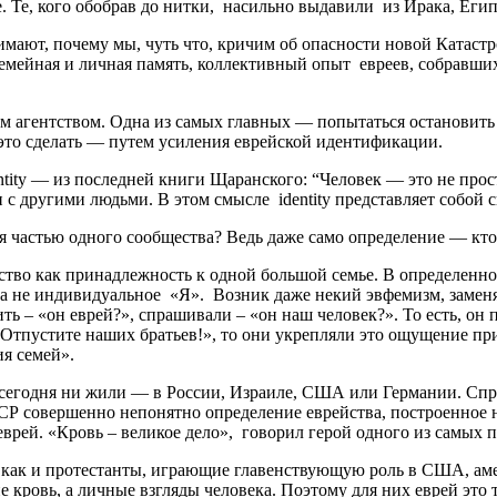
 Те, кого обобрав до нитки, насильно выдавили из Ирака, Егип
ают, почему мы, чуть что, кричим об опасности новой Катастро
емейная и личная память, коллективный опыт евреев, собравшихс
им агентством. Одна из самых главных — попытаться остановит
 это сделать — путем усиления еврейской идентификации.
ity — из последней книги Щаранского: “Человек — это не прост
 с другими людьми. В этом смысле identity представляет собой с
 частью одного сообщества? Ведь даже само определение — кто 
тво как принадлежность к одной большой семье. В определенн
 а не индивидуальное «Я». Возник даже некий эвфемизм, заменя
ь – «он еврей?», спрашивали – «он наш человек?». То есть, он 
Отпустите наших братьев!», то они укрепляли это ощущение при
я семей».
сегодня ни жили — в России, Израиле, США или Германии. Спроси 
СР совершенно непонятно определение еврейства, построенное на
— еврей. «Кровь – великое дело», говорил герой одного из самы
, как и протестанты, играющие главенствующую роль в США, ам
 кровь, а личные взгляды человека. Поэтому для них еврей это т