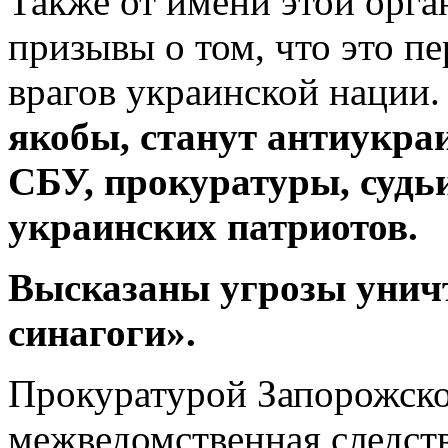
Также от имени этой орг
призывы о том, что это п
врагов украинской нации
якобы, станут антиукра
СБУ, прокуратуры, судь
украинских патриотов.
Высказаны угрозы унич
синагог
и».
Прокуратурой Запорожско
межведомственная следств