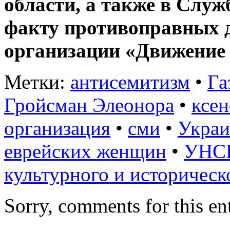
области, а также в Служ
факту противоправных 
организации «Движение
Метки:
антисемитизм
•
Га
Гройсман Элеонора
•
ксе
организация
•
сми
•
Украи
еврейских женщин
•
УНС
культурного и историческ
Sorry, comments for this ent