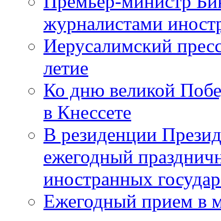
Премьер-министр Бин
журналистами инос
Иерусалимский пресс
летие
Ко дню великой Побе
в Кнессете
В резиденции Презид
ежегодный празднич
иностранных государ
Ежегодный прием в 