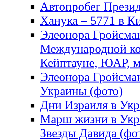
Автопробег Прези
Ханука – 5771 в К
Элеонора Гройсман
Международной ко
Кейптауне, ЮАР, м
Элеонора Гройсман
Украины (фото)
Дни Израиля в Укр
Марш жизни в Укра
Звезды Давида (фо