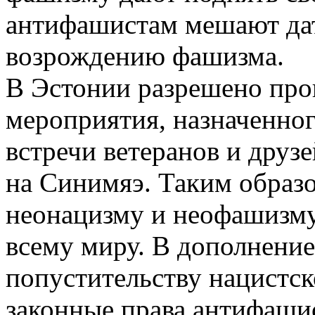
антифашистам мешают да
возрождению фашизма.
В Эстонии разрешено про
мероприятия, назначенного
встречи ветеранов и друз
на Синимяэ. Таким образо
неонацизму и неофашизму
всему миру. В дополнени
попустительству нацистс
законные права антифашис