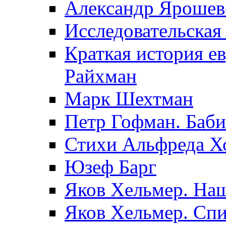
Александр Ярошев
Исследовательская
Краткая история е
Райхман
Марк Шехтман
Петр Гофман. Баби
Стихи Альфреда Х
Юзеф Барг
Яков Хельмер. Наш
Яков Хельмер. Сп