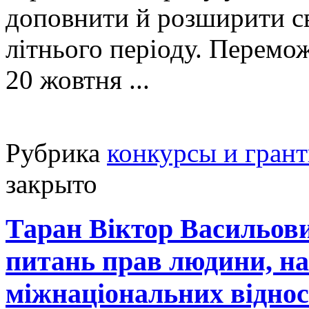
доповнити й розширити св
літнього періоду. Перемож
20 жовтня ...
Рубрика
конкурсы и гран
закрыто
Таран Віктор Васильови
питань прав людини, н
міжнаціональних віднос