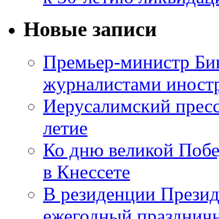
Новые записи
Премьер-министр Бин
журналистами инос
Иерусалимский пресс
летие
Ко дню великой Побе
в Кнессете
В резиденции Презид
ежегодный празднич