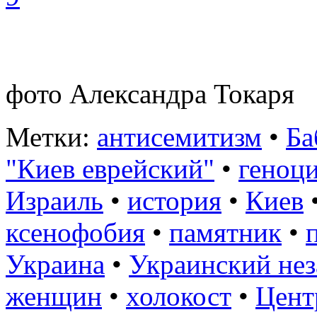
фото Александра Токаря
Метки:
антисемитизм
•
Ба
"Киев еврейский"
•
геноц
Израиль
•
история
•
Киев
ксенофобия
•
памятник
•
Украина
•
Украинский нез
женщин
•
холокост
•
Цент