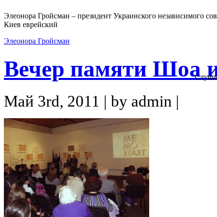
Элеонора Гройсман – президент Украинского независимого сов
Киев еврейский
Элеонора Гройсман
Вечер памяти Шоа и
Слуша
Май 3rd, 2011 | by admin |