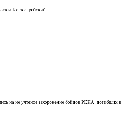
роекта Киев еврейский
улись на не учтеное захоронение бойцов РККА, погибших в