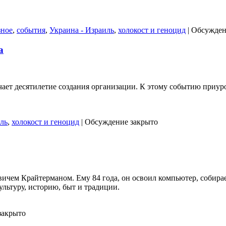
зное
,
события
,
Украина - Израиль
,
холокост и геноцид
|
Обсужден
а
ет десятилетие создания организации. К этому событию приуро
ль
,
холокост и геноцид
|
Обсуждение закрыто
ичем Крайтерманом. Ему 84 года, он освоил компьютер, собирае
льтуру, историю, быт и традиции.
закрыто