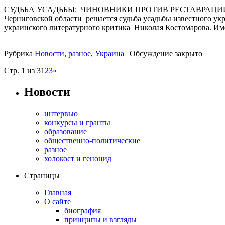
СУДЬБА УСАДЬБЫ: ЧИНОВНИКИ ПРОТИВ РЕСТАВРАЦИИ У
Черниговской области решается судьба усадьбы известного укр
украинского литературного критика Николая Костомарова. Имен
Рубрика
Новости
,
разное
,
Украина
|
Обсуждение закрыто
Стр. 1 из 3
1
2
3
»
Новости
интервью
конкурсы и гранты
образование
общественно-политические
разное
холокост и геноцид
Страницы
Главная
О сайте
биография
принципы и взгляды