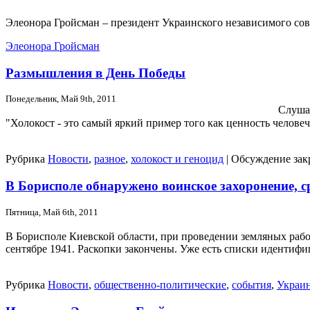
Элеонора Гройсман – президент Украинского независимого сов
Элеонора Гройсман
Размышления в День Победы
Понедельник, Май 9th, 2011
Слуша
"Холокост - это самый яркий пример того как ценность челове
Рубрика
Новости
,
разное
,
холокост и геноцид
|
Обсуждение зак
В Борисполе обнаружено воинское захоронение, ср
Пятница, Май 6th, 2011
В Борисполе Киевской области, при проведении земляных рабо
сентябре 1941. Раскопки закончены. Уже есть списки иденти
Рубрика
Новости
,
общественно-политические
,
события
,
Украи