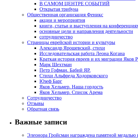
В САМОМ ЦЕНТРЕ СОБЫТИЙ
Открытая трибуна
Общественная организация Феникс
акции и мероприятия
книги, статьи и выступления на конференция
основные цели и направления деятельности
сотрудничество
Страницы еврейской истории и культуры
Александр Ярошевский, стихи
Исследовательская работа Леона Когана
Краткая история евреев и их миграции Яков 
Марк Шехтман
Петр Гофман. Бабий ЯР.
Стихи Альфреда Ходорковского
Юзеф Барг
Яков Хельмер. Наша гордость
Яков Хельмер. Список Арема
Сотрудничество
Отзывы
Обратная связь
Важные записи
Элеонора Гройсман награждена памятной медалью 