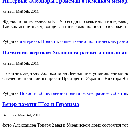
Интервью Элеоноры Гройсман о немецком мемори
Четверг, Май 5th, 2011
Журналисты телеканалы ICTV сегодня, 5 мая, взяли интервью
Так как мы не знаем, войдет ли интервью полностью в сюжет 
Рубрика
интервью
,
Новости
,
общественно-политические
,
разно
Памятник жертвам Холокоста разбит и описан а
Четверг, Май 5th, 2011
Памятник жертвам Холокоста на Львовщине, установленный на
Отечественной войны просят Президента Украины Виктора Ян
Рубрика
Новости
,
общественно-политические
,
разное
,
события
Вечер памяти Шоа и Героизма
Вторник, Май 3rd, 2011
фото Александра Токаря 2 мая в Украинском доме состоялся т