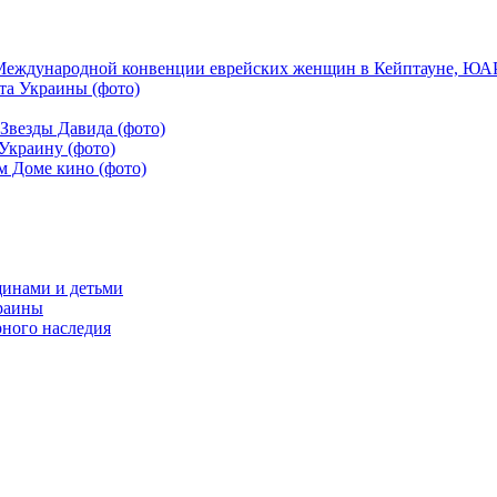
Международной конвенции еврейских женщин в Кейптауне, ЮАР,
та Украины (фото)
Звезды Давида (фото)
Украину (фото)
м Доме кино (фото)
щинами и детьми
краины
рного наследия