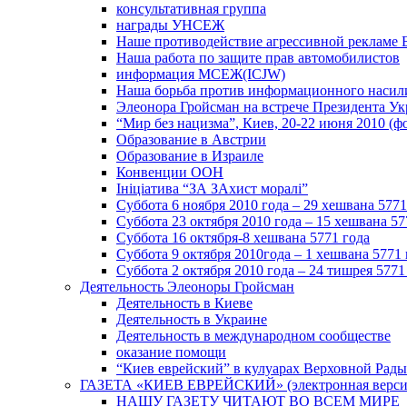
консультативная группа
награды УНСЕЖ
Наше противодействие агрессивной рекламе 
Наша работа по защите прав автомобилистов
информация МСЕЖ(ICJW)
Наша борьба против информационного насил
Элеонора Гройсман на встрече Президента У
“Мир без нацизма”, Киев, 20-22 июня 2010 (ф
Образование в Австрии
Образование в Израиле
Конвенции ООН
Ініціатива “ЗА ЗАхист моралі”
Суббота 6 ноября 2010 года – 29 хешвана 5771
Суббота 23 октября 2010 года – 15 хешвана 57
Суббота 16 октября-8 хешвана 5771 года
Суббота 9 октября 2010года – 1 хешвана 5771 
Суббота 2 октября 2010 года – 24 тишрея 5771
Деятельность Элеоноры Гройсман
Деятельность в Киеве
Деятельность в Украине
Деятельность в международном сообществе
оказание помощи
“Киев еврейский” в кулуарах Верховной Рады
ГАЗЕТА «КИЕВ ЕВРЕЙСКИЙ» (электронная версия 
НАШУ ГАЗЕТУ ЧИТАЮТ ВО ВСЕМ МИРЕ