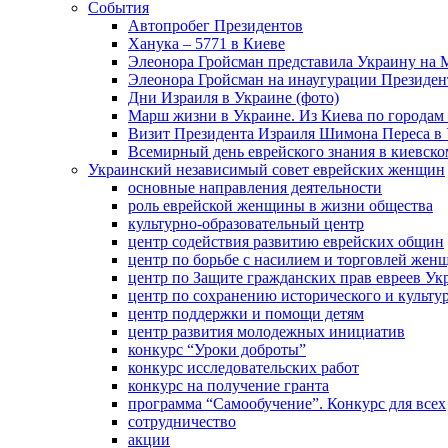
События
Автопробег Президентов
Ханука – 5771 в Киеве
Элеонора Гройсман представила Украину на 
Элеонора Гройсман на инаугурации Президен
Дни Израиля в Украине (фото)
Марш жизни в Украине. Из Киева по городам 
Визит Президента Израиля Шимона Переса в 
Всемирный день еврейского знания в киевско
Украинский независимый совет еврейских женщин
основные направления деятельности
роль еврейской женщины в жизни общества
культурно-образовательный центр
центр содействия развитию еврейских общин
центр по борьбе с насилием и торговлей жен
центр по Защите гражданских прав евреев У
центр по сохранению исторического и культу
центр поддержки и помощи детям
центр развития молодежных инициатив
конкурс “Уроки доброты”
конкурс исследовательских работ
конкурс на получение гранта
программа “Самообучение”. Конкурс для всех
сотрудничество
акции