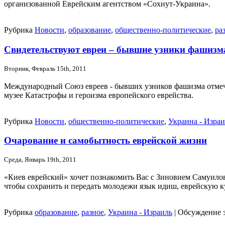
организованной Еврейским агентством «Сохнут-Украина».
Рубрика
Новости
,
образование
,
общественно-политические
,
ра
Свидетельствуют евреи – бывшие узники фашизм
Вторник, Февраль 15th, 2011
Международный Союз евреев - бывших узников фашизма отмеча
музее Катастрофы и героизма европейского еврейства.
Рубрика
Новости
,
общественно-политические
,
Украина - Израи
Очарование и самобытность еврейской жизни
Среда, Январь 19th, 2011
«Киев еврейский» хочет познакомить Вас с Зиновием Самуилов
чтобы сохранить и передать молодежи язык идиш, еврейскую ку
Рубрика
образование
,
разное
,
Украина - Израиль
|
Обсуждение 