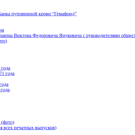
Банка пуповинной крови “Гемафонд”
ия
краины Виктора Федоровича Януковича с руководителями общес
ото)
 года
71 года
года
 года
 (фото)
всех печатных выпусков)