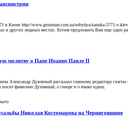
ранснистрии
в Киеве http://www.groisman.com.ua/sobytiya/xanuka-5771-v-kie
ах и других людных местах. Хотим предложить Вам еще один расс
ую молитву о Папе Иоанне Павле II
ны Александр Духовный рассказал главному редактору газеты «
он носит фамилию Духовный, о гиюре и о языке идиш.
рыто
 усадьбы Николая Костомарова на Черниговщине