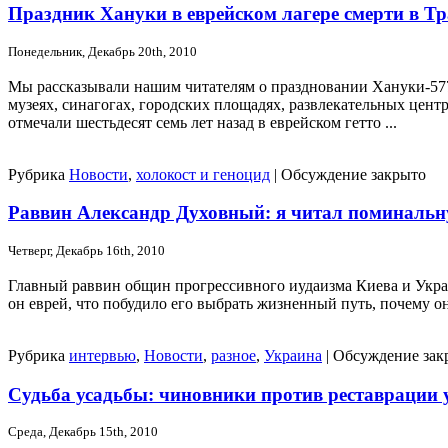
Праздник Хануки в еврейском лагере смерти в Т
Понедельник, Декабрь 20th, 2010
Мы рассказывали нашим читателям о праздновании Хануки-5771 
музеях, синагогах, городских площадях, развлекательных центр
отмечали шестьдесят семь лет назад в еврейском гетто ...
Рубрика
Новости
,
холокост и геноцид
|
Обсуждение закрыто
Раввин Александр Духовный: я читал поминальн
Четверг, Декабрь 16th, 2010
Главный раввин общин прогрессивного иудаизма Киева и Украи
он еврей, что побудило его выбрать жизненный путь, почему 
Рубрика
интервью
,
Новости
,
разное
,
Украина
|
Обсуждение зак
Судьба усадьбы: чиновники против реставрации
Среда, Декабрь 15th, 2010