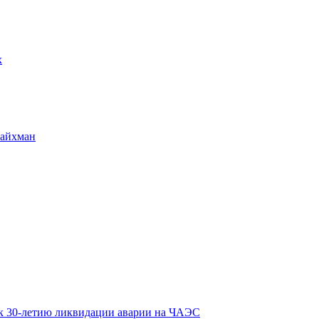
х
Райхман
к 30-летию ликвидации аварии на ЧАЭС