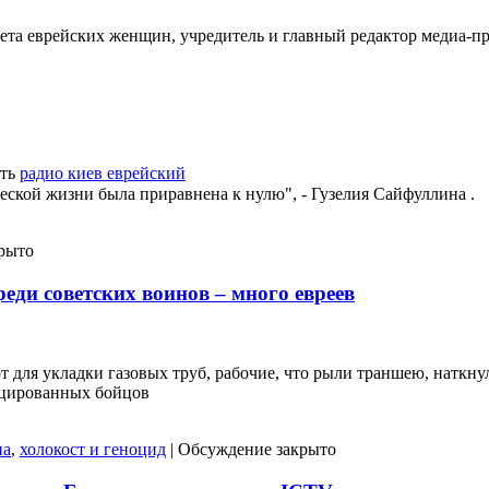
ета еврейских женщин, учредитель и главный редактор медиа-п
ть
радио киев еврейский
ческой жизни была приравнена к нулю", - Гузелия Сайфуллина .
рыто
еди советских воинов – много евреев
т для укладки газовых труб, рабочие, что рыли траншею, наткн
фицированных бойцов
на
,
холокост и геноцид
|
Обсуждение закрыто