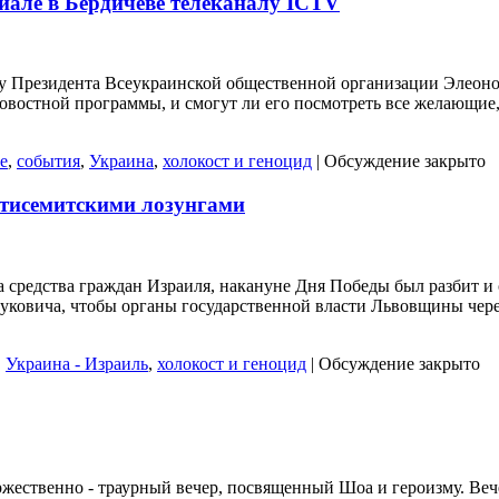
але в Бердичеве телеканалу ICTV
 у Президента Всеукраинской общественной организации Элеоно
новостной программы, и смогут ли его посмотреть все желающие
е
,
события
,
Украина
,
холокост и геноцид
|
Обсуждение закрыто
нтисемитскими лозунгами
 средства граждан Израиля, накануне Дня Победы был разбит 
уковича, чтобы органы государственной власти Львовщины чер
,
Украина - Израиль
,
холокост и геноцид
|
Обсуждение закрыто
оржественно - траурный вечер, посвященный Шоа и героизму. Ве