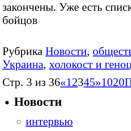
закончены. Уже есть спи
бойцов
Рубрика
Новости
,
общест
Украина
,
холокост и гено
Стр. 3 из 36
«
1
2
3
4
5
»
10
20
П
Новости
интервью