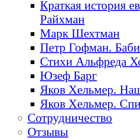
Краткая история е
Райхман
Марк Шехтман
Петр Гофман. Баби
Стихи Альфреда Х
Юзеф Барг
Яков Хельмер. Наш
Яков Хельмер. Сп
Сотрудничество
Отзывы