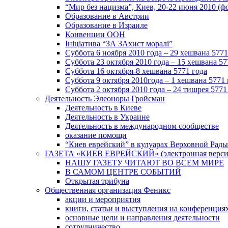
“Мир без нацизма”, Киев, 20-22 июня 2010 (ф
Образование в Австрии
Образование в Израиле
Конвенции ООН
Ініціатива “ЗА ЗАхист моралі”
Суббота 6 ноября 2010 года – 29 хешвана 5771
Суббота 23 октября 2010 года – 15 хешвана 57
Суббота 16 октября-8 хешвана 5771 года
Суббота 9 октября 2010года – 1 хешвана 5771 
Суббота 2 октября 2010 года – 24 тишрея 5771
Деятельность Элеоноры Гройсман
Деятельность в Киеве
Деятельность в Украине
Деятельность в международном сообществе
оказание помощи
“Киев еврейский” в кулуарах Верховной Рады
ГАЗЕТА «КИЕВ ЕВРЕЙСКИЙ» (электронная версия 
НАШУ ГАЗЕТУ ЧИТАЮТ ВО ВСЕМ МИРЕ
В САМОМ ЦЕНТРЕ СОБЫТИЙ
Открытая трибуна
Общественная организация Феникс
акции и мероприятия
книги, статьи и выступления на конференция
основные цели и направления деятельности
сотрудничество