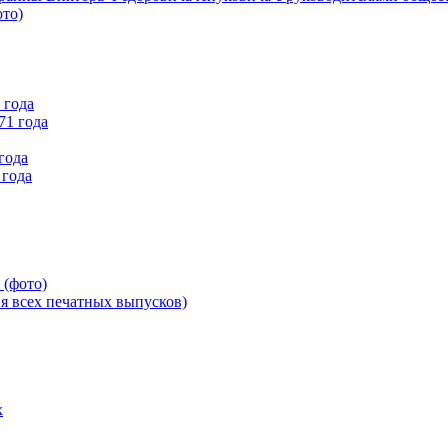
ото)
 года
71 года
года
 года
 (фото)
всех печатных выпусков)
х