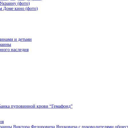
Украину (фото)
м Доме кино (фото)
щинами и детьми
краины
рного наследия
Банка пуповинной крови “Гемафонд”
ия
краины Виктора Федоровича Януковича с руководителями общес