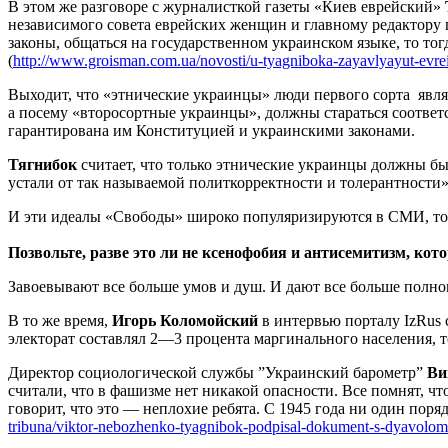
В этом же разговоре с журналисткой газеты «Киев еврейский»
независимого совета еврейских женщин и главному редактору
законы, общаться на государственном украинском языке, то то
(
http://www.groisman.com.ua/novosti/u-tyagniboka-zayavlyayut-evre
Выходит, что «этнические украинцы» люди первого сорта явл
а посему «второсортные украинцы», должны стараться соответ
гарантирована им Конституцией и украинскими законами.
Тягнибок
считает, что только этнические украинцы должны бы
устали от так называемой политкорректности и толерантности
И эти идеалы «Свободы» широко популяризируются в СМИ, ток
Позвольте, разве это ли не ксенофобия и антисемитизм, ко
Завоевывают все больше умов и душ. И дают все больше полн
В то же время,
Игорь Коломойский
в интервью порталу IzRus 
электорат составлял 2—3 процента маргинального населения, т
Директор социологической службы ”Украинский барометр”
Ви
считали, что в фашизме нет никакой опасности. Все помнят, чт
говорит, что это — неплохие ребята. С 1945 года ни один пор
tribuna/viktor-nebozhenko-tyagnibok-podpisal-dokument-s-dyavolom