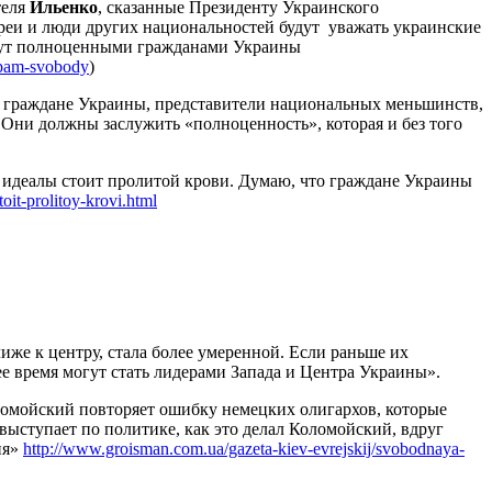
теля
Ильенко
, сказанные Президенту Украинского
вреи и люди других национальностей будут уважать украинские
будут полноценными гражданами Украины
ipam-svobody
)
А граждане Украины, представители национальных меньшинств,
Они должны заслужить «полноценность», которая и без того
ие идеалы стоит пролитой крови. Думаю, что граждане Украины
toit-prolitoy-krovi.html
лиже к центру, стала более умеренной. Если раньше их
ее время могут стать лидерами Запада и Центра Украины».
ломойский повторяет ошибку немецких олигархов, которые
 выступает по политике, как это делал Коломойский, вдруг
ия»
http://www.groisman.com.ua/gazeta-kiev-evrejskij/svobodnaya-