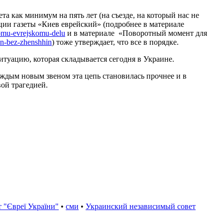
а как минимум на пять лет (на съезде, на который нас не
ции газеты «Киев еврейский» (подробнее в материале
homu-evrejskomu-delu
и в материале «Поворотный момент для
en-bez-zhenshhin
) тоже утверждает, что все в порядке.
итуацию, которая складывается сегодня в Украине.
ждым новым звеном эта цепь становилась прочнее и в
вой трагедией.
т "Євреї України"
•
сми
•
Украинский независимый совет