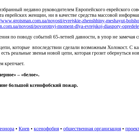
избранный недавно руководителем Европейского еврейского совет
та еврейских женщин, ни в качестве средства массовой информа
://www.groisman.com.ua/novosti/evrejskie-zhenshhiny-meshayut-bols
n.com.ua/novosti/povorotnyj-moment-dlya-evrejskoj-diaspory-opredel
ния по поводу событий 65-летней давности, в упор не замечая с
 цепи, которые впоследствии сделали возможным Холокост. С ка
есть реальные звенья новой цепи, которая грозит обернуться но
м крепчает.
ерное» – «белое».
аине большой ксенофобский пожар.
еонора
•
Киев
•
ксенофобия
•
общественная организация
•
проек