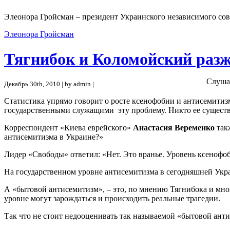
Элеонора Гройсман – президент Украинского независимого сов
Элеонора Гройсман
Тягнибок и Коломойский раз
Слуша
Декабрь 30th, 2010 | by admin |
Статистика упрямо говорит о росте ксенофобии и антисемитиз
государственными служащими эту проблему. Никто ее существ
Корреспондент «Киева еврейского»
Анастасия Веременко
так
антисемитизма в Украине?»
Лидер «Свободы» ответил: «Нет. Это вранье. Уровень ксенофоби
На государственном уровне антисемитизма в сегодняшней Ук
А «бытовой антисемитизм», – это, по мнению Тягнибока и мног
уровне могут зарождаться и происходить реальные трагедии.
Так что не стоит недооценивать так называемой «бытовой анти