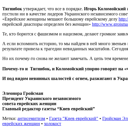
Тягнибок
утверждает, что все в порядке.
Игорь Коломойский
пустили ни в качестве лидеров Украинского независимого сове
«Еврейские женщины мешают большому еврейскому делу
http
еврейской диаспоры определен без женщин»
http://www.groisma
Те, кто борются с фашизмом и нацизмом, делают громкие заявле
А если вспомнить историю, то мы найдем в ней много звеньев
результате привела к трагедии невиданных масштабов. Сегодня 
Но их почему-то снова не желают замечать. А цепь тем времене
Почему-то и Тягнибок, и Коломойский упорно говорят на «ч
И под видом невинных шалостей с огнем, разжигают в Укр
Элеонора Гройсман
Президент Украинского независимого
совета еврейских женщин
Главный редактор газеты “Киев еврейский”
Метки:
антисемитизм
•
Газета "Киев еврейский"
•
Гройсман Эл
еврейских женщин
•
холокост