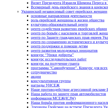
Визит Президента Израиля Шимона Переса в 
Всемирный день еврейского знания в киевско
Украинский независимый совет еврейских женщин
основные направления деятельности
роль еврейской женщины в жизни общества
культурно-образовательный центр
центр содействия развитию еврейских общин
центр по борьбе с насилием и торговлей жен
центр по Защите гражданских прав евреев У
центр по сохранению исторического и культу
центр поддержки и помощи детям
центр развития молодежных инициатив
конкурс “Уроки доброты”
конкурс исследовательских работ
конкурс на получение гранта
программа “Самообучение”. Конкурс для всех
сотрудничество
акции
консультативная группа
награды УНСЕЖ
Наше противодействие агрессивной рекламе 
Наша работа по защите прав автомобилистов
информация МСЕЖ(ICJW)
Наша борьба против информационного насил
Элеонора Гройсман на встрече Президента У