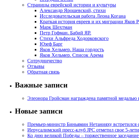
Страницы еврейской истории и культуры
Александр Ярошевский, стихи
Исследовательская работа Леона Когана
Краткая история евреев и их миграции Яков 
Марк Шехтман
Петр Гофман. Бабий ЯР.
Стихи Альфреда Ходорковского
Юзеф Барг
Яков Хельмер. Наша гордость
Яков Хельмер. Список Арема
Сотрудничество
Отзывы
Обратная связь
Важные записи
Элеонора Гройсман награждена памятной медалью 
Новые записи
Премьер-министр Биньямин Нетанияху встретился
Иерусалимский пресс-клуб JPC отметил свое 5-лети
Ко дню великой Победы – торжественное заседание