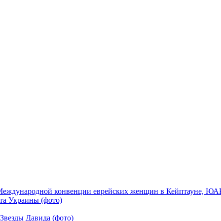
Международной конвенции еврейских женщин в Кейптауне, ЮАР,
та Украины (фото)
Звезды Давида (фото)