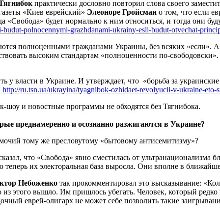
Тягнибок
практически дословно повторил слова своего замести
 газеты «Киев еврейский»
Элеоноре Гройсман
о том, что если е
гда «Свобода» будет нормально к ним относиться, и тогда они 
i-budut-polnocennymi-grazhdanami-ukrainy-esli-budut-otvechat-princ
яются полноценными гражданами Украины, без всяких «если». 
ствовать высоким стандартам «полноценности по-свободовски». 
ть у власти в Украине. И утверждает, что «борьба за украинск
»
http://ru.tsn.ua/ukrayina/tyagnibok-ozhidaet-revolyucii-v-ukraine-eto-s
-шоу и новостные программы не обходятся без Тягнибока.
торые преднамеренно и осознанно разжигаются в Украине?
омочий тому же пресловутому «бытовому антисемитизму»?
сказал, что «Свобода» явно сместилась от ультранационализма б
о теперь их электоральная база выросла. Они вполне в ближайш
ктор Небоженко
так прокомментировал это высказывание: «Ко
о из этого вышло. Им пришлось убегать. Человек, который редко
ядочный еврей-олигарх не может себе позволить такие заигрыван