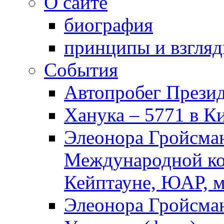
О сайте
биография
принципы и взгля
События
Автопробег Прези
Ханука – 5771 в К
Элеонора Гройсман
Международной ко
Кейптауне, ЮАР, м
Элеонора Гройсман