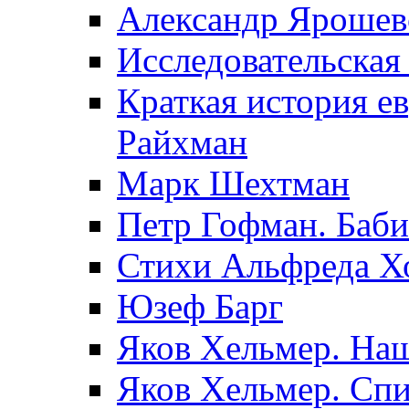
Александр Ярошев
Исследовательская
Краткая история е
Райхман
Марк Шехтман
Петр Гофман. Баби
Стихи Альфреда Х
Юзеф Барг
Яков Хельмер. Наш
Яков Хельмер. Сп