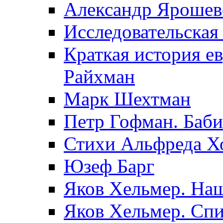
Александр Ярошев
Исследовательская
Краткая история е
Райхман
Марк Шехтман
Петр Гофман. Баби
Стихи Альфреда Х
Юзеф Барг
Яков Хельмер. Наш
Яков Хельмер. Сп