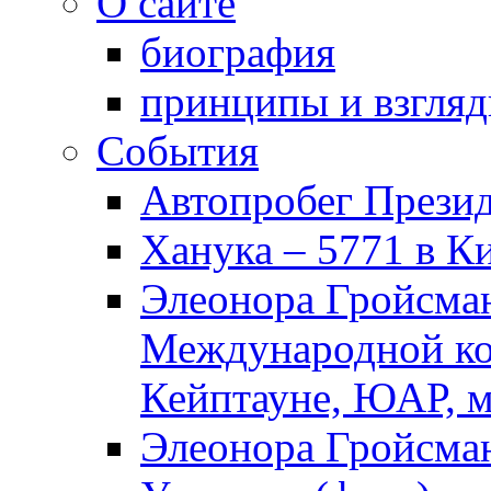
О сайте
биография
принципы и взгля
События
Автопробег Прези
Ханука – 5771 в К
Элеонора Гройсман
Международной ко
Кейптауне, ЮАР, м
Элеонора Гройсман