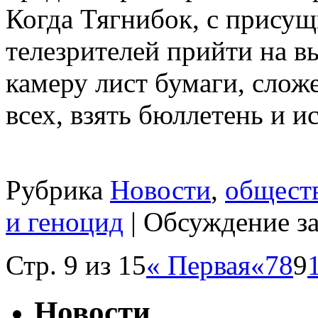
Когда Тягнибок, с прису
телезрителей прийти на в
камеру лист бумаги, слож
всех, взять бюллетень и ис
Рубрика
Новости
,
общест
и геноцид
|
Обсуждение з
Стр. 9 из 15
« Первая
«
7
8
9
Новости