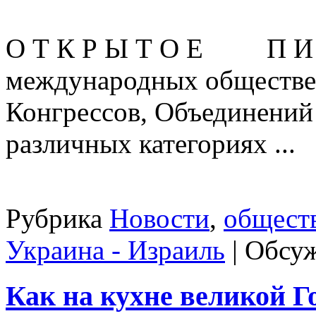
О Т К Р Ы Т О Е П И С
международных обществе
Конгрессов, Объединений
различных категориях ...
Рубрика
Новости
,
общест
Украина - Израиль
|
Обсуж
Как на кухне великой 